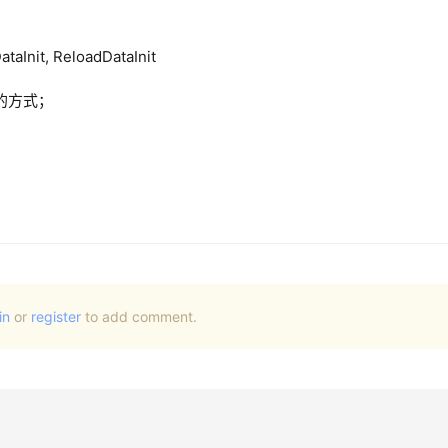
nit, ReloadDataInit
的方式；
in
or
register
to add comment.