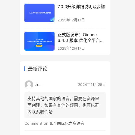
后该
7.0.0升级详细说明及步骤
于预
显示
2025年12月17日
：
生
正式版发布：Oinone
的
6.4.0 版本 优化全平台界
面交互，邀您体验
选择
2025年12月17日
格式
日期
最新评论
保
shao
2024年11月25日
支持其他的国家的语言，需要在资源里
面创建，如果有其他的疑问，也可以群
内联系我们哈
Comment on
6.4 国际化之多语言