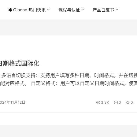
Oinone 热门快讯
课程与认证
产品白皮书
日期格式国际化
概述 多语言切换支持：支持用户填写多种日期、时间格式，并在切
配对应格式。 自定义格式：用户可以自定义日期时间格式，使
影响。 地址格式：支持不同地区地址格式的自定义。 分位格式
户选择数字分组规则，实现千分位或分位的展示效果。 2. 详细
2024年11月12日
3.3K
0
0
. 多语言切换 – 创建语言 步骤： 进入“创建语言”页面： 依次选择
– 语言创建，进入语言创建界面。 填写基本信息： 编码：填写唯一
填。 语言名称：填写语言名称，必填。 语言ISO代码：填写语
，必填。 图标：选择国旗图标，非必填。 书写习惯：选择书写方