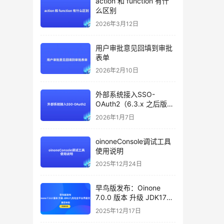
action 和 function 有什
 日
么区别
单中
2026年3月12日
种
的分
用户审批意见回填到审批
区域
表单
言：
2026年2月10日
可设
制，
外部系统接入SSO-
OAuth2（6.3.x 之后版本
、
支持）
2026年1月7日
、
据
oinoneConsole调试工具
使用说明
格
2025年12月24日
设计
：
早鸟版发布：Oinone
模
7.0.0 版本 升级 JDK17，
优化全平台界面交互，邀
创建
2025年12月17日
您体验