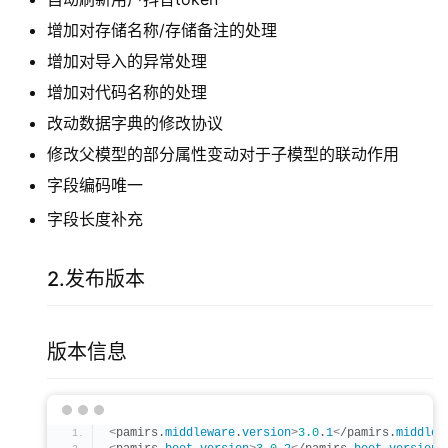
增加对存储名称/存储备注的处理
增加对导入的异常处理
增加对代码名称的处理
改动数据字典的修改协议
修改父模型的部分属性变动对于子模型的联动作用
字段编码唯一
字段长度补充
2.发布版本
版本信息
<
pamirs.
middleware
.
version
>
3.0
.
1
<
/pamirs.
middlew