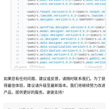
<
pamirs.
boot
.
version
>
3.0
.
2
<
/pamirs.
boot
.
version
>
<
pamirs.
core
.
version
>
3.0
.
3
<
/pamirs.
core
.
version
>
<
pamirs.
tenant
.
version
>
3.0
.
1
<
/pamirs.
tenant
.
vers
<
pamirs.
lowcode
.
version
>
3.0
.
1
<
/pamirs.
lowcode
.
ve
<
pamirs.
designer
.
version
>
3.0
.
2
-SNAPSHOT
<
/pamirs.
<
pamirs.
workflow
.
designer
.
version
>
3.0
.
6
<
/pamirs.
<
pamirs.
model
.
designer
.
version
>
3.0
.
3
<
/pamirs.
mod
<
pamirs.
logic
.
designer
.
version
>
3.0
.
1
<
/pamirs.
log
<
pamirs.
ui
.
designer
.
version
>
3.1
.
3
<
/pamirs.
ui
.
des
<
pamirs.
data
.
designer
.
version
>
3.0
.
3
<
/pamirs.
data
<
pamirs.
data
.
visualization
.
version
>
3.0
.
3
<
/pamirs
<
pamirs.
distribution
.
version
>
3.0
.
1
<
/pamirs.
distr
<
pamirs.
welcome
.
version
>
3.0
.
3
<
/pamirs.
welcome
.
ve
<
pamirs.
gemini
.
version
>
3.0
.
6
<
/pamirs.
gemini
.
vers
<
pamirs.
paas
.
version
>
3.0
.
3
<
/pamirs.
paas
.
version
>
generic
976 Bytes
© Oinone社区
如果您有任何问题、建议或反馈，请随时联系我们。为了获
得最佳体验，建议请升级至最新版本。我们将继续努力改进
产品，提供更好的服务。谢谢支持！