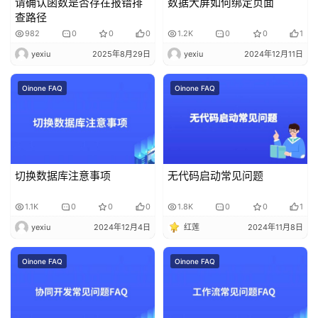
请确认函数是否存在报错排
数据大屏如何绑定页面
查路径
982
0
0
0
1.2K
0
0
1
yexiu
2025年8月29日
yexiu
2024年12月11日
Oinone FAQ
Oinone FAQ
切换数据库注意事项
无代码启动常见问题
1.1K
0
0
0
1.8K
0
0
1
yexiu
2024年12月4日
红莲
2024年11月8日
Oinone FAQ
Oinone FAQ