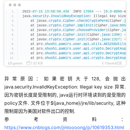
2022-
07
-
15
13
:
58
:
58.439
  INFO 
17064
 --- 
[
0
.
0
-
8090
-exe
java.
security
.
InvalidKeyException
: Illegal key size
    at javax.
crypto
.
Cipher
.
checkCryptoPerm
(
Cipher.
jav
    at javax.
crypto
.
Cipher
.
implInit
(
Cipher.
java
:
805
)
 
    at javax.
crypto
.
Cipher
.
chooseProvider
(
Cipher.
java
    at javax.
crypto
.
Cipher
.
init
(
Cipher.
java
:
1396
)
 ~
[
n
    at javax.
crypto
.
Cipher
.
init
(
Cipher.
java
:
1327
)
 ~
[
n
    at pro.
shushi
.
pamirs
.
user
.
api
.
utils
.
AES256Utils
.
d
    at pro.
shushi
.
pamirs
.
user
.
api
.
crypto
.
DecryptAspec
    at pro.
shushi
.
pamirs
.
user
.
api
.
crypto
.
DecryptAspec
    at pro.
shushi
.
pamirs
.
user
.
api
.
crypto
.
DecryptAspec
generic
1.02 KB
© Oinone社区
异常原因：如果密钥大于128, 会抛出
java.security.InvalidKeyException: Illegal key size 异常. 
因为密钥长度是受限制的, java运行时环境读到的是受限的
policy文件. 文件位于${java_home}/jre/lib/security, 这种
限制是因为美国对软件出口的控制.
参考资料：
https://www.cnblogs.com/jinloooong/p/10619353.html