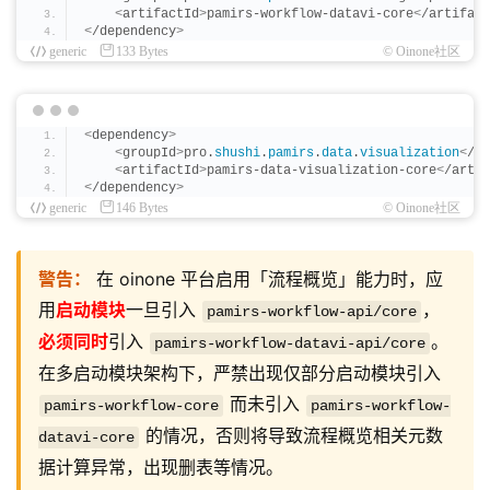
<
artifactId
>
pamirs-workflow-datavi-core
<
/artifact
<
/dependency
>
generic
133 Bytes
© Oinone社区
<
dependency
>
<
groupId
>
pro.
shushi
.
pamirs
.
data
.
visualization
<
/gr
<
artifactId
>
pamirs-data-visualization-core
<
/artif
<
/dependency
>
generic
146 Bytes
© Oinone社区
警告：
在 oinone 平台启用「流程概览」能力时，应
用
启动模块
一旦引入
，
pamirs-workflow-api/core
必须同时
引入
。
pamirs-workflow-datavi-api/core
在多启动模块架构下，严禁出现仅部分启动模块引入
而未引入
pamirs-workflow-core
pamirs-workflow-
的情况，否则将导致流程概览相关元数
datavi-core
据计算异常，出现删表等情况。