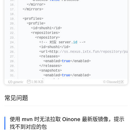
<
blocked
>
false
<
/blocked
>
<
/mirror
>
<
/mirrors
>
<
profiles
>
<
profile
>
<
id
>
shushi
<
/id
>
<
repositories
>
<
repository
>
<
!-- 对应 server.
id
 --
>
<
id
>
shushi
<
/id
>
<
url
>
http
://ss.nexus.ixtx.fun/repository/publ
<
releases
>
<
enabled
>
true
<
/enabled
>
<
/releases
>
<
snapshots
>
<
enabled
>
true
<
/enabled
>
<
/snapshots
>
generic
1.96 KB
© Oinone社区
<
/repository
>
<
/repositories
>
<
pluginRepositories
>
常见问题
<
pluginRepository
>
<
!-- 对应 server.
id
 --
>
<
id
>
shushi
<
/id
>
<
url
>
http
://ss.nexus.ixtx.fun/repository/snap
<
releases
>
使用 mvn 时无法拉取 Oinone 最新版镜像，提示
<
enabled
>
false
<
/enabled
>
找不到对应的包
<
/releases
>