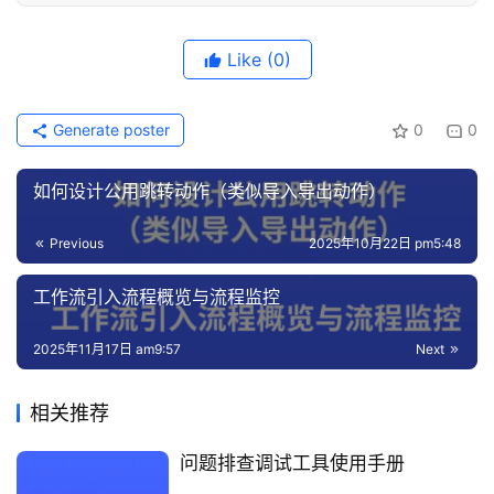
<
enabled
>
false
<
/enabled
>
<
/snapshots
>
<
/pluginRepository
>
<
/pluginRepositories
>
Like
(0)
<
/profile
>
<
/profiles
>
<
activeProfiles
>
Generate poster
0
0
<
!-- 使用 shushi 私有仓库 --
>
<
activeProfile
>
shushi
<
/activeProfile
>
<
!-- 使用 aliyun 镜像仓库 --
>
如何设计公用跳转动作（类似导入导出动作）
<
activeProfile
>
aliyun
<
/activeProfile
>
<
/activeProfiles
>
Previous
2025年10月22日 pm5:48
工作流引入流程概览与流程监控
2025年11月17日 am9:57
Next
相关推荐
问题排查调试工具使用手册