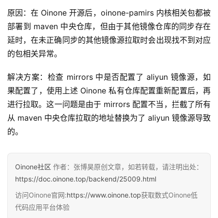
<
snapshots
>
<
enabled
>
true
<
/enabled
>
原因：在 Oinone 开源后，oinone-pamirs 内核相关包都被
<
/snapshots
>
<
/pluginRepository
>
部署到 maven 中央仓库，但由于其他镜像仓库的同步存在
<
/pluginRepositories
>
延时，在未正确同步的其他镜像源拉取时会出现找不到对应
<
/profile
>
<
profile
>
的包相关异常。
<
id
>
aliyun
<
/id
>
<
repositories
>
<
repository
>
解决方案：检查 mirrors 中是否配置了 aliyun 镜像源，如
<
id
>
aliyun
<
/id
>
<
url
>
https
://maven.aliyun.com/repository/publ
果配置了，使用上述 Oinone 私有仓库配置重新配置后，再
<
releases
>
<
enabled
>
true
<
/enabled
>
进行拉取。这一问题是由于 mirrors 配置不当，拦截了所有
<
/releases
>
从 maven 中央仓库拉取的地址替换为了 aliyun 镜像源导致
<
snapshots
>
<
enabled
>
false
<
/enabled
>
的。
<
/snapshots
>
<
/repository
>
<
/repositories
>
<
pluginRepositories
>
<
pluginRepository
>
Oinone社区
作者：张博昊原创文章，如若转载，请注明出处：
<
id
>
aliyun
<
/id
>
https://doc.oinone.top/backend/25009.html
<
url
>
https
://maven.aliyun.com/repository/publ
<
releases
>
访问Oinone官网:
https://www.oinone.top
获取数式Oinone低
<
enabled
>
true
<
/enabled
>
<
/releases
>
代码应用平台体验
<
snapshots
>