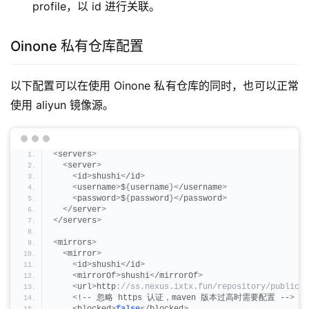
profile，以 id 进行关联。
Oinone 私有仓库配置
以下配置可以在使用 Oinone 私有仓库的同时，也可以正常
使用 aliyun 镜像源。
<
servers
>
<
server
>
<
id
>
shushi
<
/id
>
<
username
>
$
{
username
}<
/username
>
<
password
>
$
{
password
}<
/password
>
<
/server
>
<
/servers
>
<
mirrors
>
<
mirror
>
<
id
>
shushi
<
/id
>
<
mirrorOf
>
shushi
<
/mirrorOf
>
<
url
>
http
://ss.nexus.ixtx.fun/repository/public</
<
!-- 忽略 https 认证，maven 版本过高时需要配置 --
>