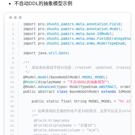
不自动DDL的抽象模型示例
import pro.
shushi
.
pamirs
.
meta
.
annotation
.
Field
;
import pro.
shushi
.
pamirs
.
meta
.
annotation
.
Model
;
import pro.
shushi
.
pamirs
.
meta
.
base
.
IdModel
;
import pro.
shushi
.
pamirs
.
meta
.
enmu
.
FieldStrategyEnum
;
import pro.
shushi
.
pamirs
.
meta
.
enmu
.
ModelTypeEnum
;
import java.
util
.
Date
;
/**
 *  假设表的基础字段分别是：createAt、updateAt、createId
 */
@Model.
model
(
BaseNoDdlModel.
MODEL_MODEL
)
@
Model
(
displayName = 
"不自动DDL的抽象模型"
)
@Model.
Advanced
(
type= ModelTypeEnum.
ABSTRACT
, orderin
public abstract 
class
 BaseNoDdlModel 
extends
 IdModel 
    public static final String MODEL_MODEL = 
"hr.std.
 // 如果原表的主键的列名不是ID的情况，这里可以定义colum
/**
     @Field.PrimaryKey
     @Field(displayName = "主键ID")
     @Field.Advanced(column = "XLH")