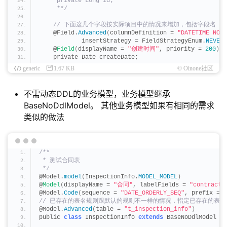
     private Long id;
     **/
 // 下面这几个字段按实际项目中的情况来增加，包括字段名
    @Field.
Advanced
(
columnDefinition = 
"DATETIME NOT 
            insertStrategy = FieldStrategyEnum.
NEVER
,
    @
Field
(
displayName = 
"创建时间"
, priority = 
200
)
    private Date createDate;
generic
1.67 KB
© Oinone社区
    @Field.
Advanced
(
columnDefinition = 
"DATETIME NOT 
            batchStrategy = FieldStrategyEnum.
NEVER
)
    @
Field
(
displayName = 
"更新时间"
, priority = 
210
)
不需动态DDL的业务模型，业务模型继承
    private Date writeDate;
BaseNoDdlModel。 其他业务模型如果有相同的需求
    @Field.
Advanced
(
column = 
"createId"
)
类似的做法
    @
Field
(
displayName = 
"创建人ID"
, priority = 
220
, 
    private Long createUid;
    @Field.
Advanced
(
column = 
"updateId"
)
/**
    @
Field
(
displayName = 
"更新人ID"
, priority = 
230
, 
 * 测试合同表
    private Long writeUid;
 */
@Model.
model
(
InspectionInfo.
MODEL_MODEL
)
}
@
Model
(
displayName = 
"合同"
, labelFields = 
"contractN
@Model.
Code
(
sequence = 
"DATE_ORDERLY_SEQ"
, prefix = 
"
// 已存在的表名规则跟默认的规则不一样的情况，指定已存在的表名
@Model.
Advanced
(
table = 
"t_inspection_info"
)
public 
class
 InspectionInfo 
extends
 BaseNoDdlModel 
{