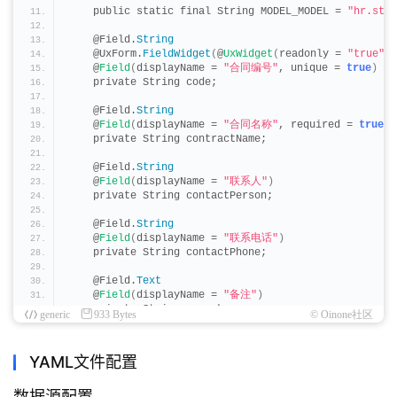
    public static final String MODEL_MODEL = 
"hr.std.
    @Field.
String
    @UxForm.
FieldWidget
(
@
UxWidget
(
readonly = 
"true"
, 
    @
Field
(
displayName = 
"合同编号"
, unique = 
true
)
    private String code;
    @Field.
String
    @
Field
(
displayName = 
"合同名称"
, required = 
true
)
    private String contractName;
    @Field.
String
    @
Field
(
displayName = 
"联系人"
)
    private String contactPerson;
    @Field.
String
    @
Field
(
displayName = 
"联系电话"
)
    private String contactPhone;
    @Field.
Text
    @
Field
(
displayName = 
"备注"
)
    private String remarks;
generic
933 Bytes
© Oinone社区
}
YAML文件配置
数据源配置