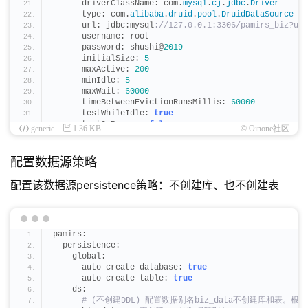
      driverClassName: com.
mysql
.
cj
.
jdbc
.
Driver
      type: com.
alibaba
.
druid
.
pool
.
DruidDataSource
      url: jdbc:mysql
://127.0.0.1:3306/pamirs_biz?use
      username: root
      password: shushi@
2019
      initialSize: 
5
      maxActive: 
200
      minIdle: 
5
      maxWait: 
60000
      timeBetweenEvictionRunsMillis: 
60000
      testWhileIdle: 
true
      testOnBorrow: 
false
generic
1.36 KB
© Oinone社区
      testOnReturn: 
false
      poolPreparedStatements: 
true
      asyncInit: true
配置数据源策略
配置该数据源persistence策略：不创建库、也不创建表
pamirs:
  persistence:
    global:
      auto-create-database: 
true
      auto-create-table: 
true
    ds:
 # (不创建DDL) 配置数据别名biz_data不创建库和表。