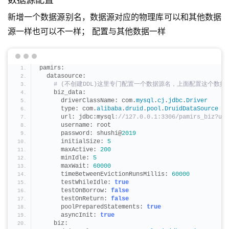
新增一个数据源别名，数据源对应的物理库可以和其他数据
源一样也可以不一样； 配置与其他数据一样
pamirs:
  datasource:
 # (不创建DDL)这里专门配置一个数据源名，上面配置这个数据不
    biz_data:
      driverClassName: com.
mysql
.
cj
.
jdbc
.
Driver
      type: com.
alibaba
.
druid
.
pool
.
DruidDataSource
      url: jdbc:mysql
://127.0.0.1:3306/pamirs_biz?use
      username: root
      password: shushi@
2019
      initialSize: 
5
      maxActive: 
200
      minIdle: 
5
      maxWait: 
60000
      timeBetweenEvictionRunsMillis: 
60000
      testWhileIdle: 
true
      testOnBorrow: 
false
      testOnReturn: 
false
      poolPreparedStatements: 
true
      asyncInit: 
true
    biz: