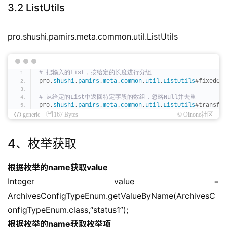
3.2 ListUtils
pro.shushi.pamirs.meta.common.util.ListUtils
# 把输入的List，按给定的长度进行分组
pro.
shushi
.
pamirs
.
meta
.
common
.
util
.
ListUtils
#fixedGro
# 从给定的List中返回特定字段的数组，忽略Null并去重
pro.
shushi
.
pamirs
.
meta
.
common
.
util
.
ListUtils
#transfor
generic
167 Bytes
© Oinone社区
4、枚举获取
根据枚举的name获取value
Integer value = 
ArchivesConfigTypeEnum.getValueByName(ArchivesC
onfigTypeEnum.class,“status1”);
根据枚举的name获取枚举项