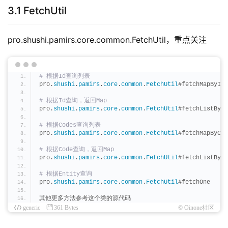
3.1 FetchUtil
pro.shushi.pamirs.core.common.FetchUtil，重点关注
# 根据Id查询列表
pro.
shushi
.
pamirs
.
core
.
common
.
FetchUtil
#fetchMapByIds
# 根据Id查询，返回Map
pro.
shushi
.
pamirs
.
core
.
common
.
FetchUtil
#fetchListById
# 根据Codes查询列表
pro.
shushi
.
pamirs
.
core
.
common
.
FetchUtil
#fetchMapByCod
# 根据Code查询，返回Map
pro.
shushi
.
pamirs
.
core
.
common
.
FetchUtil
#fetchListByCo
# 根据Entity查询
pro.
shushi
.
pamirs
.
core
.
common
.
FetchUtil
#fetchOne
其他更多方法参考这个类的源代码
generic
361 Bytes
© Oinone社区