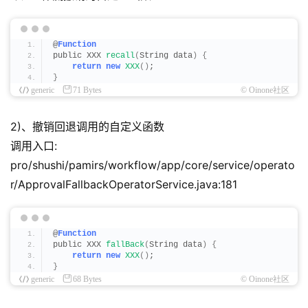
@
Function
public XXX 
recall
(
String data
)
{
return
new
XXX
()
;
}
generic
71 Bytes
© Oinone社区
2)、撤销回退调用的自定义函数
调用入口:
pro/shushi/pamirs/workflow/app/core/service/operato
r/ApprovalFallbackOperatorService.java:181
@
Function
public XXX 
fallBack
(
String data
)
{
return
new
XXX
()
;
}
generic
68 Bytes
© Oinone社区