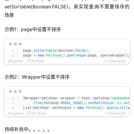
setSortable(Boolean.FALSE)，来实现查询不需要排序的
场景
示例1：page中设置不排序
page.
setSortable
(
Boolean.
FALSE
)
;
page = 
new
PetShop
()
.
queryPage
(
page, queryWrapper
)
;
generic
84 Bytes
© Oinone社区
示例2：Wrapper中设置不排序
IWrapper
<
petshop
>
 wrapper = Pops.
<
petshop
>
lambdaQuery
    .
from
(
PetShop.
MODEL_MODEL
)
.
setBatchSize
(
-1
)
.
setSo
List
<
petshop
>
 petShops4 = 
new
PetShop
()
.
queryList
(
wra
generic
221 Bytes
© Oinone社区
持续补充中。。。。。