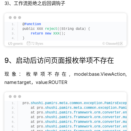
3)、工作流拒绝之后回调钩子
@
Function
public XXX 
reject
((
String data
)
{
return
new
XXX
()
;
}
generic
72 Bytes
© Oinone社区
9、启动后访问页面报枚举项不存在
现象：枚举项不存在, model:base.ViewAction, 
name:target，value:ROUTER
pro.
shushi
.
pamirs
.
meta
.
common
.
exception
.
PamirsExcepti
    at pro.
shushi
.
pamirs
.
meta
.
common
.
exception
.
Pamirs
    at pro.
shushi
.
pamirs
.
framework
.
orm
.
converter
.
enti
    at pro.
shushi
.
pamirs
.
framework
.
orm
.
converter
.
mult
    at pro.
shushi
.
pamirs
.
framework
.
orm
.
converter
.
mult
    at pro.
shushi
.
pamirs
.
framework
.
orm
.
converter
.
enti