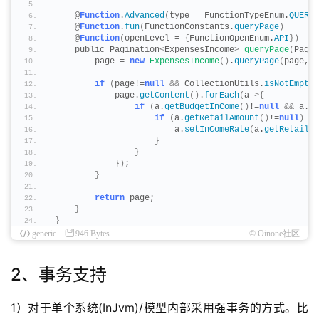
    @
Function
.
Advanced
(
type = FunctionTypeEnum.
QUERY
,
    @
Function
.
fun
(
FunctionConstants.
queryPage
)
    @
Function
(
openLevel = 
{
FunctionOpenEnum.
API
})
    public Pagination
<
ExpensesIncome
>
queryPage
(
Pagin
        page = 
new
ExpensesIncome
()
.
queryPage
(
page, q
if
(
page!=
null
&&
 CollectionUtils.
isNotEmpty
(
            page.
getContent
()
.
forEach
(
a-
>{
if
(
a.
getBudgetInCome
()
!=
null
&&
 a.
ge
if
(
a.
getRetailAmount
()
!=
null
)
{
                        a.
setInComeRate
(
a.
getRetailAm
}
}
})
;
}
return
 page;
}
}
generic
946 Bytes
© Oinone社区
2、事务支持
1）对于单个系统(InJvm)/模型内部采用强事务的方式。比