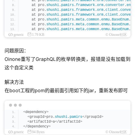
    at pro.
shushi
.
pamirs
.
framework
.
orm
.
converter
.
enti
    at pro.
shushi
.
pamirs
.
framework
.
orm
.
converter
.
enti
    at pro.
shushi
.
pamirs
.
framework
.
orm
.
client
.
convert
    at pro.
shushi
.
pamirs
.
framework
.
orm
.
client
.
convert
    at pro.
shushi
.
pamirs
.
meta
.
common
.
enmu
.
BaseEnum
.
sw
    at pro.
shushi
.
pamirs
.
meta
.
common
.
enmu
.
BaseEnum
.
sw
    at pro.
shushi
.
pamirs
.
meta
.
common
.
enmu
.
BaseEnum
.
sw
generic
1.79 KB
© Oinone社区
问题原因：
Oinone重写了GraphQL的枚举转换类，报错是没有加载到
这个自定义类
解决方法
在boot工程的pom的最前面引用如下的jar，重新发布即可
<
dependency
>
<
groupId
>
pro.
shushi
.
pamirs
<
/groupId
>
<
artifactId
>
a
<
/artifactId
>
<
/dependency
>
generic
94 Bytes
© Oinone社区