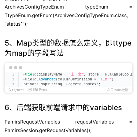
ArchivesConfigTypeEnum typeEnum = 
TtypeEnum.getEnum(ArchivesConfigTypeEnum.class, 
“status1”);
5、Map类型的数据怎么定义，即ttype
为map的字段写法
@
Field
(
displayName = 
"上下文"
, store = NullableBoolEn
@Field.
Advanced
(
columnDefinition = 
"TEXT"
)
private Map
<
String, Object
>
 context;
generic
156 Bytes
© Oinone社区
6、后端获取前端请求中的variables
PamirsRequestVariables requestVariables = 
PamirsSession.getRequestVariables();