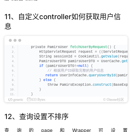
11、自定义controller如何获取用户信
息
    private PamirsUser 
fetchUserByRequest
()
{
        HttpServletRequest request = 
((
ServletRequest
        String sessionId = CookieUtil.
getValue
(
reques
        PamirsUserDTO pamirsUserDTO = UserCache.
get
(
s
if
(
pamirsUserDTO!=
null
)
{
 // 根据用户ID获取完整的用户信息
return
 UserInfoCache.
queryUserById
(
pamirsU
}
else
{
            throw PamirsException.
construct
(
BaseExpEn
}
}
generic
633 Bytes
© Oinone社区
12、查询设置不排序
查询的page和Wrapper可设置