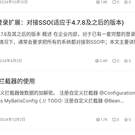
2024年10月10日
1.8K
0
0
odel(Student.MODEL_MODEL) @Model(displayName = "学
"学生") public class Student extends IdModel { public stat
e登录扩展：对接SSO(适应于4.7.8及之后的版本)
ing MODEL_MODEL = "top.Student"; @Field(displayName = 
ld.String private String studentName; @Field(displayName
4.7.8及其之后的版本 概述 在企业内部，对于已有一套完整的登
ield.Integer private Long studentId; @Field(displayName 
)的情况下，通常会要求把所有的系统都对接到SSO中；本文主要讲
Field.String @EncryptField private String studentCard; 
ne开发的项目对接SSO的具体实现。 对接步骤 1、项目自定义实现
edDecrypt注解 @Action.Advanced(name =
okieLogin，可参考示例说明：
2024年4月2日
2.4K
0
0
Constants.create, managed = true)//默认取的是方法名
i.pamirs.user.api.login.UserCookieLoginFree 2、对接SSO示
isplayName = "确定", summary = "添加", bindingType =
 1）【必须】从请求头Header或者Query中获取到token； 2
num.FORM) @Function(name = FunctionConstants.create)
is拦截器的使用
SSO服务端验证token的有效性； 3）【可选】根据token去服
@Function.fun(FunctionConstants.create)//默认取的
息；如果token可以直接反解析出用户信息，则该步骤忽略； 4
拦截器做数据的加解密。 注册自定义拦截器 @Configuratio
crypt public Student create(Student data) { String
据实际情况用户信息是否进行DB的存储； 5）【必须】验证tok
lass MyBatisConfig { // TODO: 注册自定义拦截器 @Bean
d = data.getStudentCard(); if (studentCard != null) { //自
Session和Cookie（即token换cookie）； 注意超时时间需
) public EncryptionInterceptor encryptionInterceptor() {
.setStudentCard(StudentEncoder.encode(studentCard));
务端token失效时间。 package
ew EncryptionInterceptor(); } } 使用mybatis拦截器拦截查询。
.create(); }
2024年12月2日
1.7K
0
0
.pamirs.demo.core.sso; import com.alibaba.fastjson.JSON;
s({ @Signature(type = Executor.class, method = "update",
.springframework.beans.factory.annotation.Autowired; imp
ppedStatement.class, Object.class}), @Signature(type =