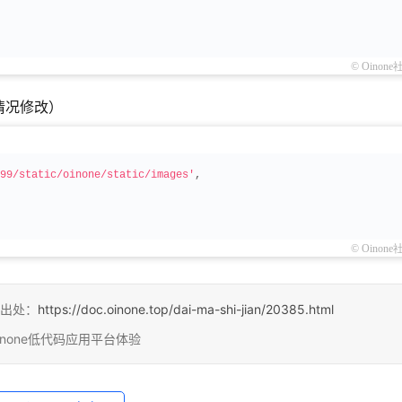
© Oinone
情况修改）
99/static/oinone/static/images'
,
© Oinone
出处：
https://doc.oinone.top/dai-ma-shi-jian/20385.html
inone低代码应用平台体验