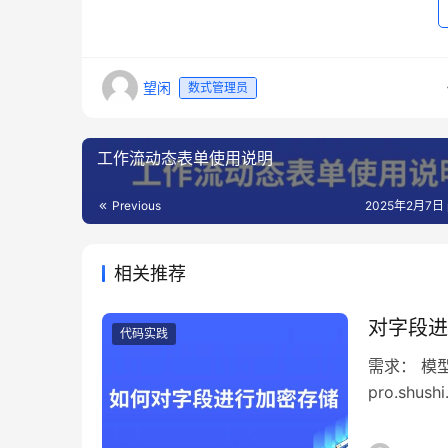
望闲
数式管理员
工作流动态表单使用说明
Previous
2025年2月7日 
相关推荐
对字段进
代码实践
需求： 模
pro.shush
使用 pro.sh
例： 对需要