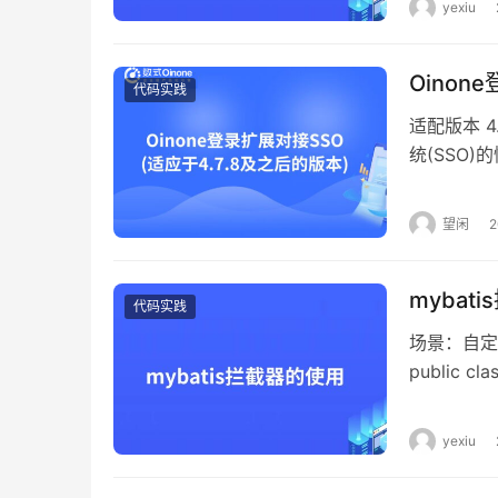
yexiu
@Model.m
summary = 
Oinon
final Str
代码实践
名字") @Fie
适配版本 
"学生ID") @F
统(SSO
"学生卡号") @
用Oino
函数添加@Ne
UserCo
望闲
Function
pro.shush
@Action(d
接流程说明：
ViewTypeE
mybat
【必须】去
代码实践
认取的是方法名 
获取用户信
场景：自定义
名 @NeedDe
【可选】根
public c
studentCar
有效后，生成
@Order(999
加密方法 data
<= SSO服
return n
return data
yexiu
pro.shushi
@Intercept
import org
args = {Ma