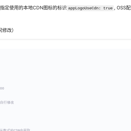
并指定使用的本地CDN图标的标识
, OSS
appLogoUseCdn: true
况修改）
00
况自行修改
从数式的CDN中获取