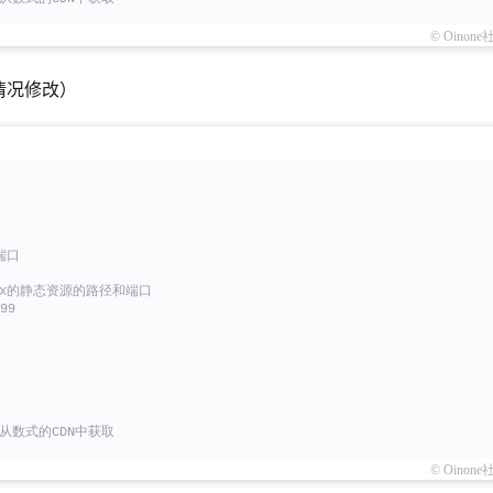
© Oinone
情况修改）
端口
ginx的静态资源的路径和端口
99
从数式的CDN中获取
© Oinone