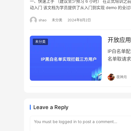
一、快速上手 （建议至少预习 6 小时） 在正式培训
pro.shushi
RECALL_
动入门 该文档为学员提供了从入门到实现 demo 的
pro.shushi
工作流实例为
参与人员确保完成以下任务 阅读并理解文档中的每个步骤
pro.shush
功运行。 二、预期成果 通过上述预习，大家完成以下事项
shao
未分类
2024年8月2日
FALLBAC
pro.shush
术栈有初步了解，为正式培训中的深度学习打下基础，并
关闭流程实
pro.shush
并配置好必要的开发工具和环境（如 IDE、Node.j
开放应用
pro.shushi
（前后端疑问），请提前记录并提交，以便培训期间重点解答
未分类
ps:部署包相关信息，联系数式相关人员获取
pro.shushi
IP白名单
java.util.
名单取请求头中
DemoModul
英文,分割ip地址
void edit
proxyNI
夜神月
metaMap) { 
client
TopModul
proxyX
null) { re
当前 Web
dependency
示例 以Ng
Leave a Reply
v.getData
加配置。 pro
.map(Meta:
$proxy_
You must be logged in to post a comment...
metaMap.ke
用>黑名单 