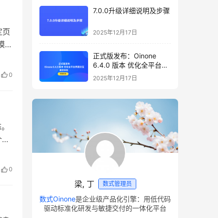
7.0.0升级详细说明及步骤
定页
2025年12月17日
模块
正式版发布：Oinone
作
6.4.0 版本 优化全平台界
面交互，邀您体验
0
2025年12月17日
态。
个流
时的
;
过状
0
rt
批同
梁, 丁
数式管理员
。
数式Oinone
是企业级产品化引擎：用低代码
的状
驱动标准化研发与敏捷交付的一体化平台