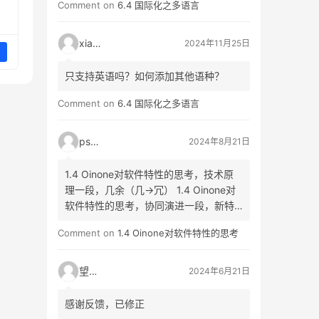
Comment on
6.4 国际化之多语言
提
xiao3
2024年11月25日
ta,
只支持英语吗？如何添加其他语种？
c
Comment on
6.4 国际化之多语言
id
psyy
2024年8月21日
使用了
1.4 Oinone对软件特性的思考，技术原
理一段，几余（几->冗） 1.4 Oinone对
l",
软件特性的思考，协同演进一段，新特
生（生->性）
际需
Comment on
1.4 Oinone对软件特性的思考
师表
望闲
2024年6月21日
感谢反馈，已修正