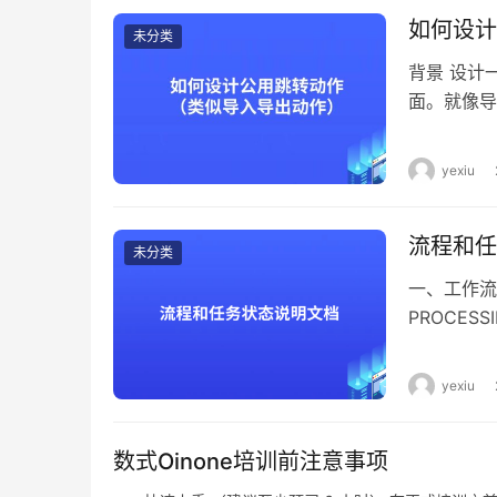
如何设计
未分类
背景 设计
面。就像导
以及依赖于
的元数据。 代码
yexiu
com.googl
org.apach
流程和任
org.sprin
未分类
pro.shush
一、工作流
pro.shush
PROCES
pro.shushi
程结束后的
pro.shush
状态 CL
yexiu
import pr
态说明 F
pro.shushi
意操作后的
pro.shushi
数式Oinone培训前注意事项
ING：新
pro.shushi
态。 REC