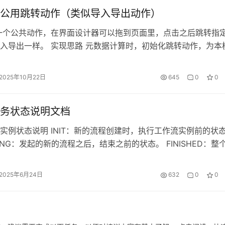
公用跳转动作（类似导入导出动作）
一个公共动作，在界面设计器可以拖到页面里，点击之后跳转指
入导出一样。 实现思路 元数据计算时，初始化跳转动作，为本
本模块的所有模块生成该跳转动作。实现所有模型都有该跳转动
示例： package pro.shushi.pamirs.top.core.init; import
2025年10月22日
645
0
0
e.common.collect.Lists; import
e.commons.collections4.MapUtils; import
务状态说明文档
gframework.stereotype.Component; import
i.pamirs.boot.base.enmu.ActionTargetEnum; import
实例状态说明 INIT：新的流程创建时，执行工作流实例前的状
i.pamirs.boot.base.enmu.ActionTypeEnum; import
SING：发起的新的流程之后，结束之前的状态。 FINISHED：整
.pamirs.boot.base.model.ViewAction; import
状态。 ERROR：流程异常时的状态。 RECALL: 撤销流程实例
i.pamirs.boot.common.api.command.AppLifecycleCommand
OSE：关闭流程实例时（流程撤销）的状态。 一、工作流实例通
2025年6月24日
632
0
0
o.shushi.pamirs.boot.common.extend.MetaDataEditor; impo
ILLED：流程走到填写节点，填写人填写过后的状态。 PASS：审
.pamirs.core.common.InitializationUtil; import
状态。 REJECT：审批结果被拒绝（审批节点结束后）的状态
.pamirs.meta.annotation.fun.extern.Slf4j; import
的流程创建时，执行工作流实例前的状态。 ERROR：流程异常时
.pamirs.meta.api.dto.meta.Meta; import
ALL：撤销流程实例时的状态。 RECALL_PASS：无