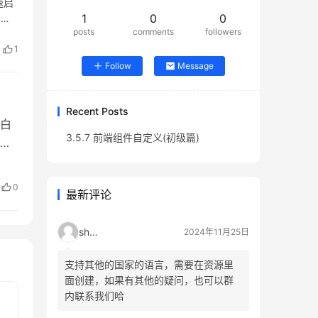
速启
抄送/
1
0
0
，请
posts
comments
followers
够成
端技
1
E：
安装
Follow
Message
问题
i;
Recent Posts
P白
3.5.7 前端组件自定义(初级篇)
r以
ic
0
最新评论
==
示离
shao
2024年11月25日
配置
要增
支持其他的国家的语言，需要在资源里
面创建，如果有其他的疑问，也可以群
 :
>应
内联系我们哈
/ 不
若