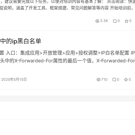
之前，建议需要完成以下任务，以便对培训内容有基本了解： 点击阅读：快
.pamirs.meta.api.dto.meta.MetaData; import
REJECT：无 RECALL_FILLED：无 FALLBACK：已退回时标识
全过程说明，涵盖了开发工具、框架搭建、常见问题解答等内容 开始培训前
.pamirs.meta.domain.model.ModelDefinition; import
已退回时的状态。 FALLBACK_PASS：无
。 配置好前后端开发环境。 完成 demo 的基础框架搭建，验证是否能
i.pamirs.meta.enmu.ActionContextTypeEnum; import
：• 成功搭建本地开发环境，并能运行前后端的基本 demo。• 对前后
3.3K
0
0
K_REJECT：无 FALLBACK_FILLED：无 TRANSFER：无 CLOS
i.pamirs.meta.enmu.SystemSourceEnum; import
且提出对应的疑问点 三、其他准备工作 1.技术工具检查：请确在本地已
例时（（流程撤销））的状态。
i.pamirs.meta.enmu.ViewTypeEnum; import
s、数据库等）；2.参与者反馈：在预习过程中，学员如遇到困难或无法解决的
中的ip黑白名单
.pamirs.top.api.TopModule; import
;3.版本是否是最新的版本，且建议研发人员版本一致，且类型是 min
.pamirs.top.api.model.Teacher; import java.util.*; import
配置 入口：集成应用>开放管理>应用>授权调整>IP白名单配置 I
stream.Collectors; @Slf4j @Component public class
的X-Forwarded-For属性的最后一个值，X-Forwarded-Fo
eAppInstall implements MetaDataEditor { @Override publ
。 X-Forwarded-For: clientIP, proxy1IP, proxy2IP, …,
(AppLifecycleCommand command, Map<String, Meta>
P 根据 RFC 7239 标准所述，X-Forwarded-For含义如下：
2025年5月15日
710
0
0
InitializationUtil util = InitializationUtil.get(metaMap,
IP：最左边的 IP，表示最初发起请求的客户端 IP（即真实用户 IP）。
e.MODULE_MODULE, TopModule.MODULE_NAME); if (util 
IP：从左往右依次为中间各级代理服务器的 IP。 最右边的 IP：表
turn; } if (MapUtils.isEmpty(metaMap)) { return; } Set<String>
 服务器最近的一层代理服务器（IP白名单拦截的此IP）。 Nginx
FileModels = metaMap.values().stream() .filter(v ->
inx为例，为确保X-Forwarded-For拿到的是真实的IP地址，需
().containsKey(TopModule.MODULE_MODULE))
xy_set_header X-Forwarded-For
:getModule) .collect(Collectors.toSet()); for (String module
add_x_forwarded_for; IP黑名单配置 入口：集成应用>开放管理
ySet()) { if (!dependencyFileModels.contains(module)) { /
取值来源：从请求头 X-Real-IP 中提取客户端 IP。 验证逻辑： 