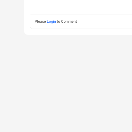
依赖本模块,不
X-Real
metaMap.g
取的 IP
meta.getC
Please
Login
to Comment
metaData.
(ModelDefi
data, dep
final Stri
makeDefau
Set<String
(!depende
其他模块的模
Map<Strin
"'" + da
求更改 makeD
格", null,
ViewType
DEFAULT_