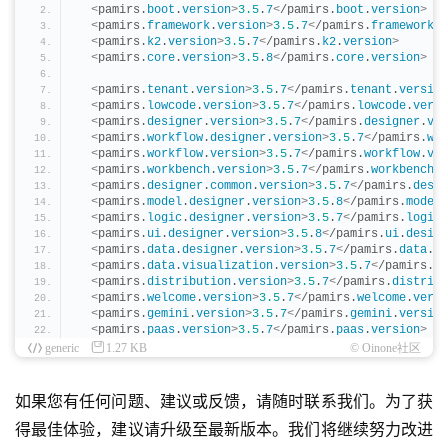
<
pamirs.
boot
.
version
>
3.5
.
7
<
/pamirs.
boot
.
version
>
<
pamirs.
framework
.
version
>
3.5
.
7
<
/pamirs.
framework
.
v
<
pamirs.
k2
.
version
>
3.5
.
7
<
/pamirs.
k2
.
version
>
<
pamirs.
core
.
version
>
3.5
.
8
<
/pamirs.
core
.
version
>
<
pamirs.
tenant
.
version
>
3.5
.
7
<
/pamirs.
tenant
.
version
<
pamirs.
lowcode
.
version
>
3.5
.
7
<
/pamirs.
lowcode
.
versi
<
pamirs.
designer
.
version
>
3.5
.
7
<
/pamirs.
designer
.
ver
<
pamirs.
workflow
.
designer
.
version
>
3.5
.
7
<
/pamirs.
wor
<
pamirs.
workflow
.
version
>
3.5
.
7
<
/pamirs.
workflow
.
ver
<
pamirs.
workbench
.
version
>
3.5
.
7
<
/pamirs.
workbench
.
v
<
pamirs.
designer
.
common
.
version
>
3.5
.
7
<
/pamirs.
desig
<
pamirs.
model
.
designer
.
version
>
3.5
.
8
<
/pamirs.
model
.
<
pamirs.
logic
.
designer
.
version
>
3.5
.
7
<
/pamirs.
logic
.
<
pamirs.
ui
.
designer
.
version
>
3.5
.
8
<
/pamirs.
ui
.
design
<
pamirs.
data
.
designer
.
version
>
3.5
.
7
<
/pamirs.
data
.
de
<
pamirs.
data
.
visualization
.
version
>
3.5
.
7
<
/pamirs.
da
<
pamirs.
distribution
.
version
>
3.5
.
7
<
/pamirs.
distribu
<
pamirs.
welcome
.
version
>
3.5
.
7
<
/pamirs.
welcome
.
versi
<
pamirs.
gemini
.
version
>
3.5
.
7
<
/pamirs.
gemini
.
version
<
pamirs.
paas
.
version
>
3.5
.
7
<
/pamirs.
paas
.
version
>
generic
1.27 KB
© Oinone社区
如果您有任何问题、建议或反馈，请随时联系我们。为了获
得最佳体验，建议请升级至最新版本。我们将继续努力改进