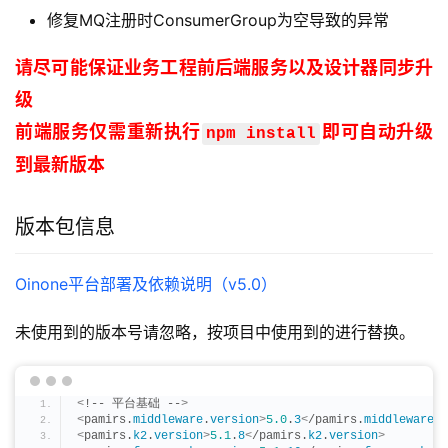
修复MQ注册时ConsumerGroup为空导致的异常
请尽可能保证业务工程前后端服务以及设计器同步升
级
前端服务仅需重新执行
即可自动升级
npm install
到最新版本
版本包信息
Oinone平台部署及依赖说明（v5.0）
未使用到的版本号请忽略，按项目中使用到的进行替换。
<
!-- 平台基础 --
>
<
pamirs.
middleware
.
version
>
5.0
.
3
<
/pamirs.
middleware
.
v
<
pamirs.
k2
.
version
>
5.1
.
8
<
/pamirs.
k2
.
version
>