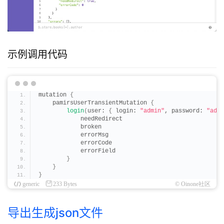
示例调用代码
mutation 
{
    pamirsUserTransientMutation 
{
login
(
user: 
{
 login: 
"admin"
, password: 
"admi
            needRedirect
            broken
            errorMsg
            errorCode
            errorField
}
}
}
generic
233 Bytes
© Oinone社区
导出生成json文件