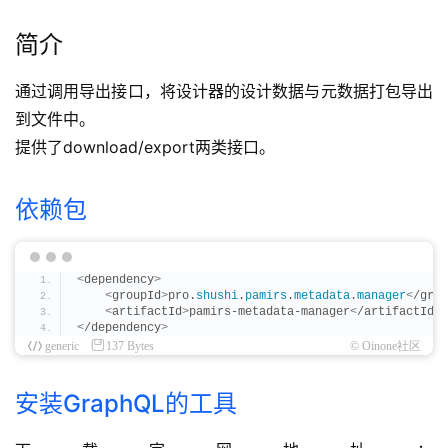
简介
通过调用导出接口，将设计器的设计数据与元数据打包导出
到文件中。
提供了download/export两类接口。
依赖包
<
dependency
>
<
groupId
>
pro.
shushi
.
pamirs
.
metadata
.
manager
<
/grou
<
artifactId
>
pamirs-metadata-manager
<
/artifactId
>
<
/dependency
>
generic
137 Bytes
© Oinone社区
安装GraphQL的工具