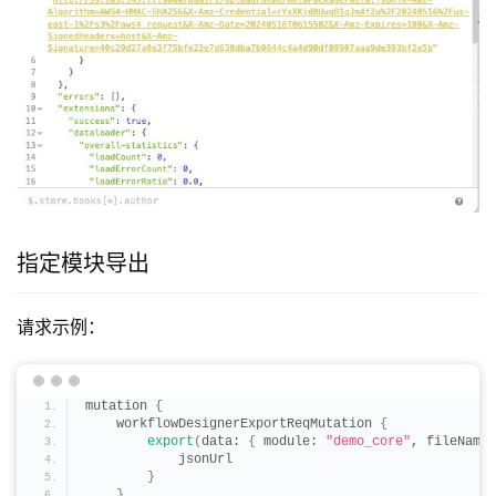
指定模块导出
请求示例：
mutation 
{
    workflowDesignerExportReqMutation 
{
export
(
data: 
{
 module: 
"demo_core"
, fileName:
            jsonUrl
}
}