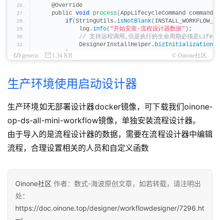
    @Override
    public 
void
process
(
AppLifecycleCommand command, 
if
(
StringUtils.
isNotBlank
(
INSTALL_WORKFLOW_ME
            log.
info
(
"开始安装-流程设计器数据"
)
;
 // 支持远程调用,但是执行的生命周期必须是Lifecyc
            DesignerInstallHelper.
bizInitialization
(
I
}
generic
1.34 KB
© Oinone社区
}
}
生产环境使用启动设计器
生产环境如无部署设计器docker镜像，可下载我们oinone-
op-ds-all-mini-workflow镜像，单独安装流程设计器。
由于导入的是流程设计器的数据，需要在流程设计器中编辑
流程，合理设置相关的人员和自定义函数
Oinone社区
作者：数式-海波原创文章，如若转载，请注明出
处：
https://doc.oinone.top/designer/workflowdesigner/7296.ht