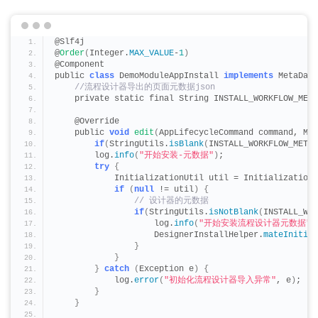
@Slf4j
@
Order
(
Integer.
MAX_VALUE
-
1
)
@Component
public 
class
 DemoModuleAppInstall 
implements
 MetaData
 //流程设计器导出的页面元数据json
    private static final String INSTALL_WORKFLOW_META
    @Override
    public 
void
edit
(
AppLifecycleCommand command, Map
if
(
StringUtils.
isBlank
(
INSTALL_WORKFLOW_META_
        log.
info
(
"开始安装-元数据"
)
;
try
{
            InitializationUtil util = InitializationU
if
(
null
 != util
)
{
 // 设计器的元数据
if
(
StringUtils.
isNotBlank
(
INSTALL_WOR
                    log.
info
(
"开始安装流程设计器元数据"
)
                    DesignerInstallHelper.
mateInitial
}
}
}
catch
(
Exception e
)
{
            log.
error
(
"初始化流程设计器导入异常"
, e
)
;
}
}