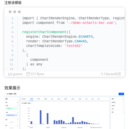
data
()
{
注册该模板
return
{
      engine: ChartRenderEngine.
ECHARTS
,
      chartType: 
[
ChartTypeEnum.
MAP_CHINA
]
import 
{
 ChartRenderEngine, ChartRenderType, register
}
;
import component from 
'./demo-echarts-bar.vue'
;
}
,
  mixins: 
[
chartViewMixin
]
,
registerChartComponent
({
setup
(
props, 
{
 emit 
})
{
  engine: ChartRenderEngine.
ECHARTS
,
    const chart = ref
<
ECharts
>()
;
  render: ChartRenderType.
CANVAS
,
    const designerChartViewRef = ref
<
HTMLElement
>(
nul
  chartTemplateCode: 
'test002'
    const designerChartViewInnerRef = ref
<
HTMLElement
}
,
onMounted
(()
 =
>
{
{
initChart
()
;
    component
})
;
}
 as any
    let option = 
{}
 as EChartsCoreOption;
)
;
generic
315 Bytes
© Oinone社区
function
initChart
()
{
      chart.
value
 = echarts.
init
(
designerChartViewInn
      option = 
{
效果展示
        yAxis: 
{
          type: 
'value'
}
}
;
}
    let oldChartData = 
{}
 as IChartData;
watch
(
()
 =
>
 props.
chartData
,