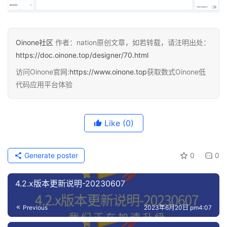
(
newVal
)
 =
>
{
if
(
!newVal 
||
 !chart.
value
)
{
return
;
}
if
(
!
isNeedRerenderChart
(
newVal, oldChartData
Oinone社区
作者：nation原创文章，如若转载，请注明出处：
          oldChartData = 
deepClone
(
newVal
)
;
return
;
https://doc.oinone.top/designer/70.html
}
render
(
chart.
value
!, newVal, props.
chartDataR
访问Oinone官网:
https://www.oinone.top
获取数式Oinone低
        oldChartData = 
deepClone
(
newVal
)
;
代码应用平台体验
}
,
{
        immediate: 
true
,
        deep: 
true
}
Like
(0)
)
;
    let oldChartDataResult = 
{}
 as IChartDataResult;
function
watchDataList
(
chartData: IChartData, cha
Generate poster
0
0
      oldChartDataResult = 
deepClone
(
props.
chartDataR
if
(
!chart.
value
)
{
initChart
()
;
}
4.2.x版本更新说明-20230607
render
(
chart.
value
!, chartData, chartDataResult
}
Previous
2023年6月20日 pm4:07
 // 监听数据的变动自动重新渲染
watch
(