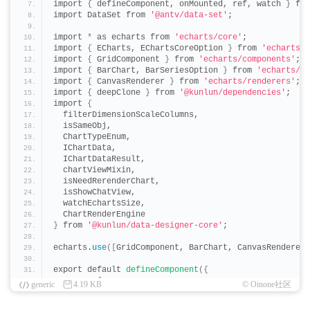
import 
{
 defineComponent, onMounted, ref, watch 
}
 fro
import DataSet from 
'@antv/data-set'
;
import 
*
 as echarts from 
'echarts/core'
;
import 
{
 ECharts, EChartsCoreOption 
}
 from 
'echarts/c
import 
{
 GridComponent 
}
 from 
'echarts/components'
;
import 
{
 BarChart, BarSeriesOption 
}
 from 
'echarts/ch
import 
{
 CanvasRenderer 
}
 from 
'echarts/renderers'
;
import 
{
 deepClone 
}
 from 
'@kunlun/dependencies'
;
import 
{
  filterDimensionScaleColumns,
  isSameObj,
  ChartTypeEnum,
  IChartData,
  IChartDataResult,
  chartViewMixin,
  isNeedRerenderChart,
  isShowChatView,
  watchEchartsSize,
  ChartRenderEngine
}
 from 
'@kunlun/data-designer-core'
;
echarts.
use
([
GridComponent, BarChart, CanvasRenderer
]
export default 
defineComponent
({
  props: 
{
generic
4.19 KB
© Oinone社区
    ...chartViewMixin.
props
}
,