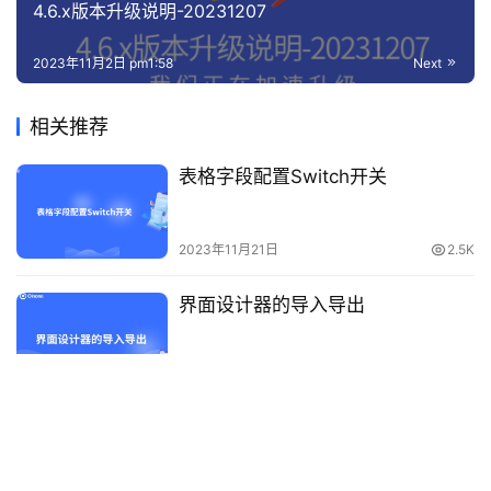
()
 =
>
 props.
chartDataResult
.
data
,
4.6.x版本升级说明-20231207
()
 =
>
{
if
(
isSameObj
(
oldChartDataResult, props.
chart
return
;
2023年11月2日 pm1:58
Next
}
if
(
!designerChartViewRef.
value
)
{
onMounted
(()
 =
>
{
相关推荐
watchDataList
(
props.
chartData
, props.
char
})
;
}
else
{
表格字段配置Switch开关
watchDataList
(
props.
chartData
, props.
chartD
}
}
,
{
 immediate: 
true
, deep: 
true
}
2023年11月21日
2.5K
)
;
/**
界面设计器的导入导出
     * 自定义渲染逻辑
     * @param chart echarts图表对象
     * @param chartData 图表模板的定义
     * @param chartDataResult chartDataResult.
     */
2024年5月16日
2.2K
function
render
(
chart: ECharts, chartData: IChart
if
(
!
isShowChatView
(
chartData
))
{
return
;
集成接口一键发布生成开放平台接
}
口
if
(
!
isSameObj
(
chartData, chartDataResult.
chart
return
;