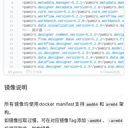
<
pamirs.
metadata
.
manager
>
5.2
.
1
<
/pamirs.
metadata
.
manag
<
pamirs.
designer
.
metadata
.
version
>
5.2
.
0
<
/pamirs.
desig
<
pamirs.
core
.
version
>
5.2
.
6
<
/pamirs.
core
.
version
>
<
pamirs.
workflow
.
version
>
5.2
.
1
<
/pamirs.
workflow
.
versi
<
pamirs.
workbench
.
version
>
5.2
.
0
<
/pamirs.
workbench
.
ver
<
pamirs.
data
.
visualization
.
version
>
5.2
.
5
<
/pamirs.
data
<
!-- 设计器 --
>
<
pamirs.
designer
.
common
.
version
>
5.2
.
1
<
/pamirs.
designe
<
pamirs.
flow
.
designer
.
base
.
version
>
5.2
.
2
<
/pamirs.
flow
<
pamirs.
workflow
.
designer
.
version
>
5.2
.
0
<
/pamirs.
workf
<
pamirs.
model
.
designer
.
version
>
5.2
.
2
<
/pamirs.
model
.
de
<
pamirs.
ui
.
designer
.
version
>
5.2
.
3
<
/pamirs.
ui
.
designer
<
pamirs.
data
.
designer
.
version
>
5.2
.
4
<
/pamirs.
data
.
desi
<
pamirs.
dataflow
.
designer
.
version
>
5.2
.
0
<
/pamirs.
dataf
<
pamirs.
eip
.
designer
.
version
>
5.2
.
3
<
/pamirs.
eip
.
design
generic
1.23 KB
© Oinone社区
镜像说明
所有镜像均使用docker manifest支持
和
架
amd64
arm64
构。
如镜像拉取过慢，可在对应镜像Tag添加
、
-amd64
-arm64