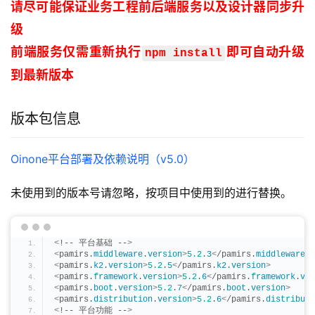
请尽可能保证业务工程前后端服务以及设计器同步升
级
前端服务仅需重新执行
即可自动升级
npm install
到最新版本
版本包信息
Oinone平台部署及依赖说明（v5.0）
未使用到的版本号请忽略，按项目中使用到的进行替换。
<
!-- 平台基础 --
>
<
pamirs.
middleware
.
version
>
5.2
.
3
<
/pamirs.
middleware
.
v
<
pamirs.
k2
.
version
>
5.2
.
5
<
/pamirs.
k2
.
version
>
<
pamirs.
framework
.
version
>
5.2
.
6
<
/pamirs.
framework
.
ver
<
pamirs.
boot
.
version
>
5.2
.
7
<
/pamirs.
boot
.
version
>
<
pamirs.
distribution
.
version
>
5.2
.
6
<
/pamirs.
distributi
<
!-- 平台功能 --
>