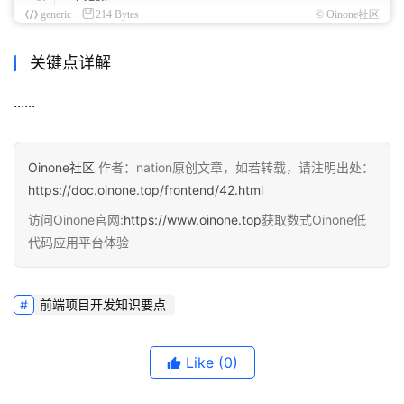
}
;
generic
214 Bytes
© Oinone社区
}
})
;
<
/script
>
关键点详解
......
Oinone社区
作者：nation原创文章，如若转载，请注明出处：
https://doc.oinone.top/frontend/42.html
访问Oinone官网:
https://www.oinone.top
获取数式Oinone低
代码应用平台体验
前端项目开发知识要点
Like
(0)