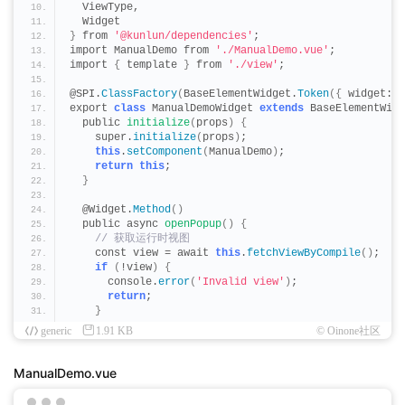
  ViewType,
  Widget
}
 from 
'@kunlun/dependencies'
;
import ManualDemo from 
'./ManualDemo.vue'
;
import 
{
 template 
}
 from 
'./view'
;
@SPI.
ClassFactory
(
BaseElementWidget.
Token
({
 widget: 
'
export 
class
 ManualDemoWidget 
extends
 BaseElementWidg
  public 
initialize
(
props
)
{
    super.
initialize
(
props
)
;
this
.
setComponent
(
ManualDemo
)
;
return
this
;
}
  @Widget.
Method
()
  public async 
openPopup
()
{
 // 获取运行时视图
    const view = await 
this
.
fetchViewByCompile
()
;
if
(
!view
)
{
      console.
error
(
'Invalid view'
)
;
return
;
}
generic
1.91 KB
© Oinone社区
 // 创建运行时上下文
    const runtimeContext = 
createRuntimeContextForWid
    const runtimeContextHandle = runtimeContext.
handl
ManualDemo.vue
 // 获取初始化数据