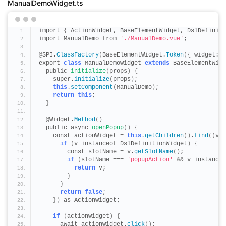
ManualDemoWidget.ts
import 
{
 ActionWidget, BaseElementWidget, DslDefiniti
import ManualDemo from 
'./ManualDemo.vue'
;
@SPI.
ClassFactory
(
BaseElementWidget.
Token
({
 widget: 
'
export 
class
 ManualDemoWidget 
extends
 BaseElementWidg
  public 
initialize
(
props
)
{
    super.
initialize
(
props
)
;
this
.
setComponent
(
ManualDemo
)
;
return
this
;
}
  @Widget.
Method
()
  public async 
openPopup
()
{
    const actionWidget = 
this
.
getChildren
()
.
find
((
v
)
 
if
(
v instanceof DslDefinitionWidget
)
{
        const slotName = v.
getSlotName
()
;
if
(
slotName === 
'popupAction'
&&
 v instanceo
return
 v;
}
}
return
false
;
})
 as ActionWidget;
if
(
actionWidget
)
{
      await actionWidget.
click
()
;