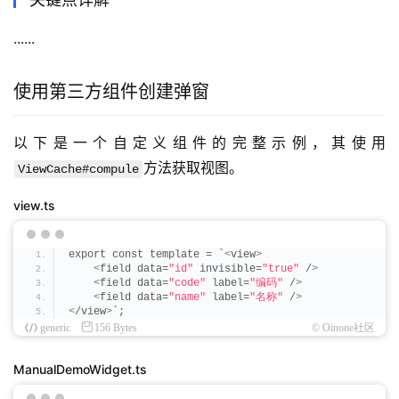
......
使用第三方组件创建弹窗
以下是一个自定义组件的完整示例，其使用
方法获取视图。
ViewCache#compule
view.ts
export const template = `
<
view
>
<
field data=
"id"
 invisible=
"true"
 /
>
<
field data=
"code"
 label=
"编码"
 /
>
<
field data=
"name"
 label=
"名称"
 /
>
<
/view
>
`;
generic
156 Bytes
© Oinone社区
ManualDemoWidget.ts