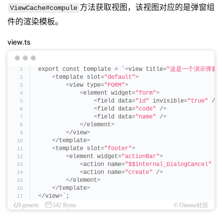
方法获取视图，该视图对应的是弹窗组
ViewCache#compule
件的渲染模板。
view.ts
export const template = `
<
view title=
"这是一个演示弹窗"
<
template slot=
"default"
>
<
view type=
"FORM"
>
<
element widget=
"form"
>
<
field data=
"id"
 invisible=
"true"
 /
>
<
field data=
"code"
 /
>
<
field data=
"name"
 /
>
<
/element
>
<
/view
>
<
/template
>
<
template slot=
"footer"
>
<
element widget=
"actionBar"
>
<
action name=
"$$internal_DialogCancel"
 ty
<
action name=
"create"
 /
>
<
/element
>
<
/template
>
<
/view
>
`;
generic
542 Bytes
© Oinone社区