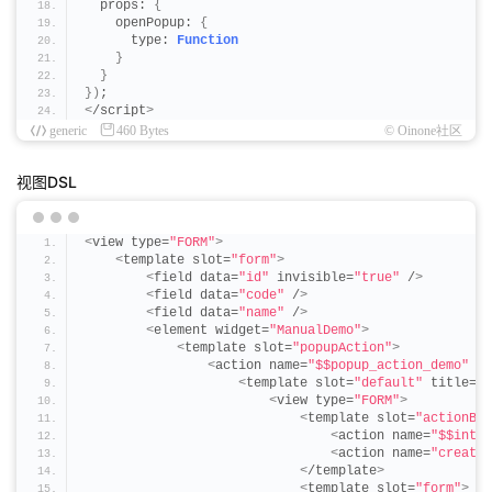
  props: 
{
    openPopup: 
{
      type: 
Function
}
}
})
;
<
/script
>
generic
460 Bytes
© Oinone社区
视图DSL
<
view type=
"FORM"
>
<
template slot=
"form"
>
<
field data=
"id"
 invisible=
"true"
 /
>
<
field data=
"code"
 /
>
<
field data=
"name"
 /
>
<
element widget=
"ManualDemo"
>
<
template slot=
"popupAction"
>
<
action name=
"$$popup_action_demo"
 ac
<
template slot=
"default"
 title=
"
<
view type=
"FORM"
>
<
template slot=
"actionBar
<
action name=
"$$inter
<
action name=
"create"
<
/template
>
<
template slot=
"form"
>