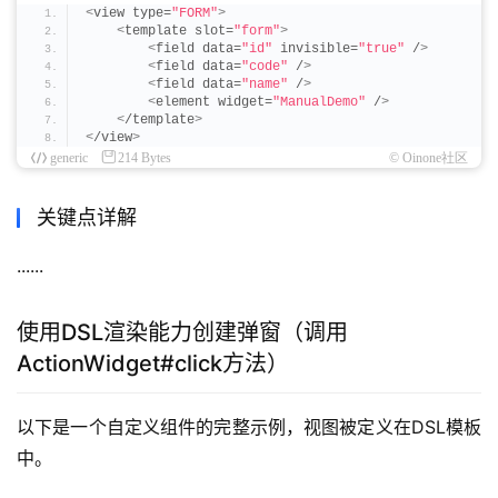
 // 关闭弹窗
<
view type=
"FORM"
>
      dialogWidget.
onVisibleChange
(
false
)
;
<
template slot=
"form"
>
})
;
<
field data=
"id"
 invisible=
"true"
 /
>
<
field data=
"code"
 /
>
 // 打开弹窗
<
field data=
"name"
 /
>
    dialogWidget.
onVisibleChange
(
true
)
;
<
element widget=
"ManualDemo"
 /
>
}
<
/template
>
<
/view
>
  public async 
fetchViewByCompile
()
: Promise
<
RuntimeV
generic
214 Bytes
© Oinone社区
 // 模型编码
    const model = $
{
model
}
;
关键点详解
 // 通过编译获取视图（非完整视图数据）
    const view = await ViewCache.
compile
(
model, 
'$$po
if
(
!view
)
{
......
return
;
}
 // 补充视图类型
使用DSL渲染能力创建弹窗（调用
    view.
type
 = ViewType.
Form
;
ActionWidget#click方法）
return
 view;
}
}
以下是一个自定义组件的完整示例，视图被定义在DSL模板
中。