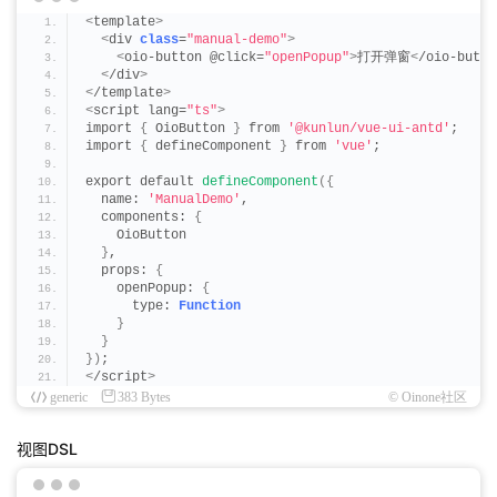
    const formData = await runtimeContext.
getInitialV
<
template
>
<
div 
class
=
"manual-demo"
>
 // 创建弹窗
<
oio-button @click=
"openPopup"
>
打开弹窗
<
/oio-butto
    const dialogWidget = Dialog.
create
()
;
<
/div
>
<
/template
>
 // 设置弹窗属性
<
script lang=
"ts"
>
    dialogWidget.
setTitle
(
'这是一个演示弹窗'
)
;
import 
{
 OioButton 
}
 from 
'@kunlun/vue-ui-antd'
;
import 
{
 defineComponent 
}
 from 
'vue'
;
 // 创建所需组件
    dialogWidget.
createWidget
(
FormWidget, undefined, 
export default 
defineComponent
({
      metadataHandle: runtimeContextHandle,
  name: 
'ManualDemo'
,
      rootHandle: runtimeContextHandle,
  components: 
{
      dataSource: formData,
    OioButton
      activeRecords: formData,
}
,
      template: runtimeContext.
viewTemplate
,
  props: 
{
      inline: 
true
    openPopup: 
{
})
;
      type: 
Function
}
    dialogWidget.
on
(
'ok'
, 
()
 =
>
{
}
      MessageHub.
info
(
'click ok'
)
;
})
;
<
/script
>
 // 关闭弹窗
generic
383 Bytes
© Oinone社区
      dialogWidget.
onVisibleChange
(
false
)
;
})
;
视图DSL
    dialogWidget.
on
(
'cancel'
, 
()
 =
>
{
      MessageHub.
info
(
'click cancel'
)
;