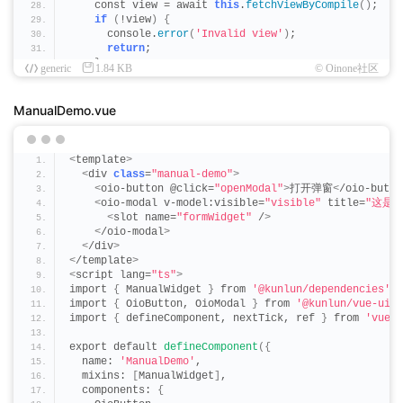
    const view = await 
this
.
fetchViewByCompile
()
;
if
(
!view
)
{
      console.
error
(
'Invalid view'
)
;
return
;
}
generic
1.84 KB
© Oinone社区
 // 销毁旧组件
this
.
formWidget
?.
dispose
()
;
ManualDemo.vue
this
.
formWidget
 = undefined;
 // 创建运行时上下文
<
template
>
    const runtimeContext = 
createRuntimeContextForWid
<
div 
class
=
"manual-demo"
>
    const runtimeContextHandle = runtimeContext.
handl
<
oio-button @click=
"openModal"
>
打开弹窗
<
/oio-butto
<
oio-modal v-model:visible=
"visible"
 title=
"这是
 // 获取初始化数据
<
slot name=
"formWidget"
 /
>
    const formData = await runtimeContext.
getInitialV
<
/oio-modal
>
<
/div
>
 // 创建所需组件
<
/template
>
this
.
formWidget
 = 
this
.
createWidget
(
FormWidget, 
'
<
script lang=
"ts"
>
      metadataHandle: runtimeContextHandle,
import 
{
 ManualWidget 
}
 from 
'@kunlun/dependencies'
;
      rootHandle: runtimeContextHandle,
import 
{
 OioButton, OioModal 
}
 from 
'@kunlun/vue-ui-a
      dataSource: formData,
import 
{
 defineComponent, nextTick, ref 
}
 from 
'vue'
;
      activeRecords: formData,
      template: runtimeContext.
viewTemplate
,
export default 
defineComponent
({
      inline: 
true
  name: 
'ManualDemo'
,
})
;
  mixins: 
[
ManualWidget
]
,
this
.
forceUpdate
()
;
  components: 
{
}