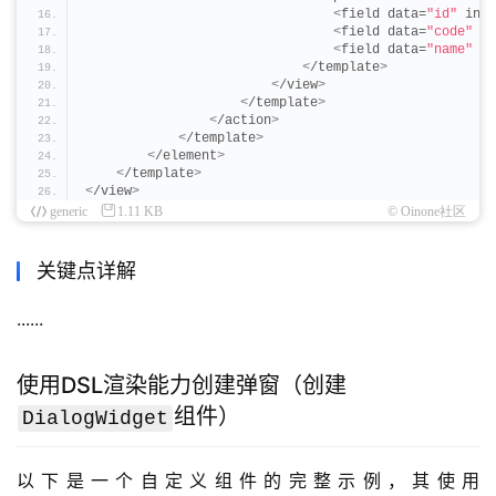
<
field data=
"id"
 invi
<
field data=
"code"
 /
>
<
field data=
"name"
 /
>
<
/template
>
<
/view
>
<
/template
>
<
/action
>
<
/template
>
<
/element
>
<
/template
>
<
/view
>
generic
1.11 KB
© Oinone社区
关键点详解
......
使用DSL渲染能力创建弹窗（创建
组件）
DialogWidget
以下是一个自定义组件的完整示例，其使用