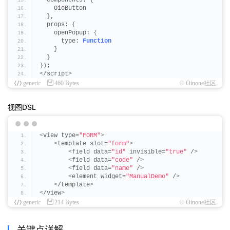
  components: 
{
})
;
    OioButton
}
,
this
.
forceUpdate
()
;
  props: 
{
}
    openPopup: 
{
      type: 
Function
  public async 
fetchViewByCompile
()
: Promise
<
RuntimeV
}
 // 模型编码
}
    const model = $
{
model
}
;
})
;
<
/script
>
 // 通过编译获取视图（非完整视图数据）
generic
460 Bytes
© Oinone社区
    const view = await ViewCache.
compile
(
model, 
'$$po
if
(
!view
)
{
return
;
视图DSL
}
 // 补充视图类型
    view.
type
 = ViewType.
Form
;
<
view type=
"FORM"
>
return
 view;
<
template slot=
"form"
>
}
<
field data=
"id"
 invisible=
"true"
 /
>
}
<
field data=
"code"
 /
>
<
field data=
"name"
 /
>
<
element widget=
"ManualDemo"
 /
>
<
/template
>
<
/view
>
generic
214 Bytes
© Oinone社区
关键点详解