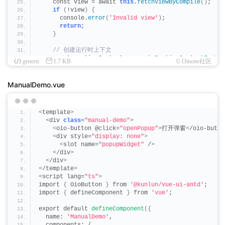
    const view = await 
this
.
fetchViewByCompile
()
;
if
(
!view
)
{
      console.
error
(
'Invalid view'
)
;
return
;
}
 // 创建运行时上下文
    const runtimeContext = 
createRuntimeContextForWid
generic
1.7 KB
© Oinone社区
    const runtimeContextHandle = runtimeContext.
handl
 // 获取初始化数据
ManualDemo.vue
    const formData = await runtimeContext.
getInitialV
    const dialogWidget = 
this
.
createWidget
(
new
Dialog
<
template
>
      metadataHandle: runtimeContextHandle,
<
div 
class
=
"manual-demo"
>
      rootHandle: runtimeContextHandle,
<
oio-button @click=
"openPopup"
>
打开弹窗
<
/oio-butto
      dataSource: formData,
<
div style=
"display: none"
>
      activeRecords: formData,
<
slot name=
"popupWidget"
 /
>
      template: runtimeContext.
viewTemplate
,
<
/div
>
      inline: 
true
,
<
/div
>
      mountedVisible: 
true
<
/template
>
})
;
<
script lang=
"ts"
>
import 
{
 OioButton 
}
 from 
'@kunlun/vue-ui-antd'
;
    dialogWidget.
on
(
'ok'
, 
async
()
 =
>
{
import 
{
 defineComponent 
}
 from 
'vue'
;
      dialogWidget.
onVisibleChange
(
false
)
;
})
;
export default 
defineComponent
({
    dialogWidget.
on
(
'cancel'
, 
()
 =
>
{
  name: 
'ManualDemo'
,
      dialogWidget.
onVisibleChange
(
false
)
;