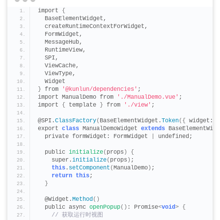
import 
{
  BaseElementWidget,
  createRuntimeContextForWidget,
  FormWidget,
  MessageHub,
  RuntimeView,
  SPI,
  ViewCache,
  ViewType,
  Widget
}
 from 
'@kunlun/dependencies'
;
import ManualDemo from 
'./ManualDemo.vue'
;
import 
{
 template 
}
 from 
'./view'
;
@SPI.
ClassFactory
(
BaseElementWidget.
Token
({
 widget: 
'
export 
class
 ManualDemoWidget 
extends
 BaseElementWidg
  private formWidget: FormWidget 
|
 undefined;
  public 
initialize
(
props
)
{
    super.
initialize
(
props
)
;
this
.
setComponent
(
ManualDemo
)
;
return
this
;
}
  @Widget.
Method
()
  public async 
openPopup
()
: Promise
<
void
>
{
 // 获取运行时视图