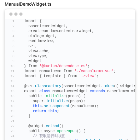
ManualDemoWidget.ts
import 
{
  BaseElementWidget,
  createRuntimeContextForWidget,
  DialogWidget,
  RuntimeView,
  SPI,
  ViewCache,
  ViewType,
  Widget
}
 from 
'@kunlun/dependencies'
;
import ManualDemo from 
'./ManualDemo.vue'
;
import 
{
 template 
}
 from 
'./view'
;
@SPI.
ClassFactory
(
BaseElementWidget.
Token
({
 widget: 
'
export 
class
 ManualDemoWidget 
extends
 BaseElementWidg
  public 
initialize
(
props
)
{
    super.
initialize
(
props
)
;
this
.
setComponent
(
ManualDemo
)
;
return
this
;
}
  @Widget.
Method
()
  public async 
openPopup
()
{
 // 获取运行时视图