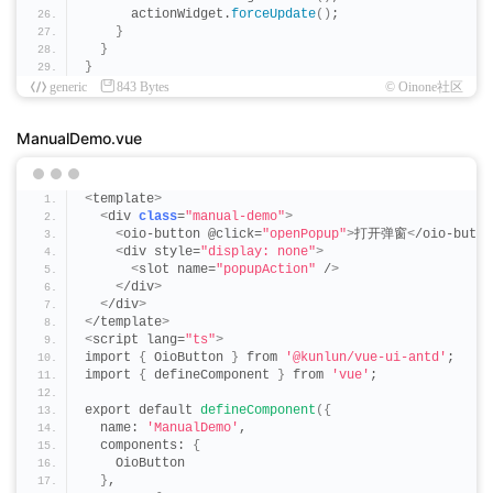
      actionWidget.
forceUpdate
()
;
}
}
}
generic
843 Bytes
© Oinone社区
ManualDemo.vue
<
template
>
<
div 
class
=
"manual-demo"
>
<
oio-button @click=
"openPopup"
>
打开弹窗
<
/oio-butto
<
div style=
"display: none"
>
<
slot name=
"popupAction"
 /
>
<
/div
>
<
/div
>
<
/template
>
<
script lang=
"ts"
>
import 
{
 OioButton 
}
 from 
'@kunlun/vue-ui-antd'
;
import 
{
 defineComponent 
}
 from 
'vue'
;
export default 
defineComponent
({
  name: 
'ManualDemo'
,
  components: 
{
    OioButton
}
,