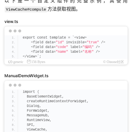
以下是一个自定义组件的完整示例，其使用
方法获取视图。
ViewCache#compule
view.ts
export const template = `
<
view
>
<
field data=
"id"
 invisible=
"true"
 /
>
<
field data=
"code"
 label=
"编码"
 /
>
<
field data=
"name"
 label=
"名称"
 /
>
<
/view
>
`;
generic
156 Bytes
© Oinone社区
ManualDemoWidget.ts
import 
{
  BaseElementWidget,
  createRuntimeContextForWidget,
  Dialog,
  FormWidget,
  MessageHub,
  RuntimeView,
  SPI,
  ViewCache,