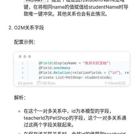
'PRIMARY'
键，在将相同name的值赋值给studentName时导
致唯一键冲突。其他关系也会有此情况。
O2M关系字段
配置示例：
   @
Field
(
displayName = 
"教师关联宠物"
)
   @Field.
one2many
   @Field.
Relation
(
relationFields = 
{
"id"
}
, refe
   private List
<
PetShop
>
 studentsCode;
generic
168 Bytes
© Oinone社区
解析：
在这个一对多关系中，id为本模型的字段，
teacherId为PetShop的字段，这个一对多关系通
过这两个字段关联起来。