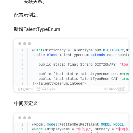
关联关系。
配置示例2：
新增TalentTypeEnum
@
Dict
(
dictionary = TalentTypeEnum.
DICTIONARY
,dis
public 
class
 TalentTypeEnum 
extends
 BaseEnum
<
tal
   public static final String DICTIONARY =
"top.T
   public final static TalentTypeEnum DOG =
creat
   public final static TalentTypeEnum CAT =
creat
}<
/talenttypeenum,integer
>
generic
374 Bytes
© Oinone社区
中间表定义
@Model.
model
(
PetItemRelPetTalent.
MODEL_MODEL
)
@
Model
(
displayName = 
"中间表"
, summary = 
"中间表"
)