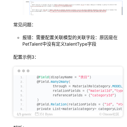
常见问题：
报错：需要配置关联模型的关联字段：原因是在
PetTalent中没有定义talentType字段
配置示例3：
   @
Field
(
displayName = 
"类目"
)
   @Field.
many2many
(
           through = MaterialRelCategory.
MODEL_M
           relationFields = 
{
"materialId"
,
"type"
           referenceFields = 
{
"categoryId"
}
)
   @Field.
Relation
(
relationFields = 
{
"id"
, 
"#tes
   private List
<
materialcategory
>
 categoryList;
<
generic
351 Bytes
© Oinone社区