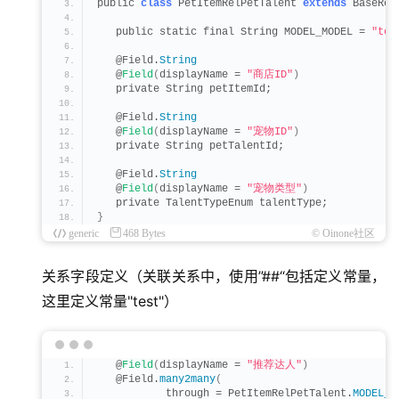
public 
class
 PetItemRelPetTalent 
extends
 BaseRel
   public static final String MODEL_MODEL = 
"top
   @Field.
String
   @
Field
(
displayName = 
"商店ID"
)
   private String petItemId;
   @Field.
String
   @
Field
(
displayName = 
"宠物ID"
)
   private String petTalentId;
   @Field.
String
   @
Field
(
displayName = 
"宠物类型"
)
   private TalentTypeEnum talentType;
}
generic
468 Bytes
© Oinone社区
关系字段定义（关联关系中，使用”##“包括定义常量，
这里定义常量"test"）
   @
Field
(
displayName = 
"推荐达人"
)
   @Field.
many2many
(
           through = PetItemRelPetTalent.
MODEL_M