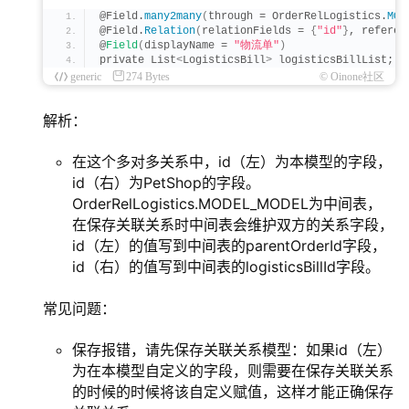
@Field.
many2many
(
through = OrderRelLogistics.
MOD
@Field.
Relation
(
relationFields = 
{
"id"
}
, referen
@
Field
(
displayName = 
"物流单"
)
private List
<
LogisticsBill
>
 logisticsBillList;
generic
274 Bytes
© Oinone社区
解析：
在这个多对多关系中，id（左）为本模型的字段，
id（右）为PetShop的字段。
OrderRelLogistics.MODEL_MODEL为中间表，
在保存关联关系时中间表会维护双方的关系字段，
id（左）的值写到中间表的parentOrderId字段，
id（右）的值写到中间表的logisticsBillId字段。
常见问题：
保存报错，请先保存关联关系模型：如果id（左）
为在本模型自定义的字段，则需要在保存关联关系
的时候的时候将该自定义赋值，这样才能正确保存