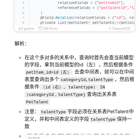
           relationFields = 
{
"petItemId"
}
,
           referenceFields = 
{
"petTalentId"
,
"tal
)
   @Field.
Relation
(
relationFields = 
{
"id"
}
, refe
   private List
<
pettalent
>
 petTalents;
<
/pettalen
generic
340 Bytes
© Oinone社区
解析：
在这个多对多的关系中，查询时首先会查当前模型
的字段，拿到当前模型的id（左），然后根据条件
去查中间表，就可以在中间
petItem_id=id（左）
表里查询出多个
，然后根
categoryId,talentType
据条件
（id（右）, talenttype） IN
查询出关系表
（categoryId，talentType)
PetTalent
注意：
字段必须在关系表PetTalent中
talentType
定义，并和中间表定义的字段
保持一
talentType
致