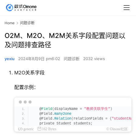
Home
问题诊断
O2M、M2O、M2M关系字段配置问题以
及问题排查路径
yexiu
2024年8月9日 pm6:02
问题诊断
2032 views
M2O关系字段
配置示例：
   @
Field
(
displayName = 
"教师关联学生"
)
   @Field.
many2one
   @Field.
Relation
(
relationFields = 
{
"studentNam
   private Student students;
generic
162 Bytes
© Oinone社区