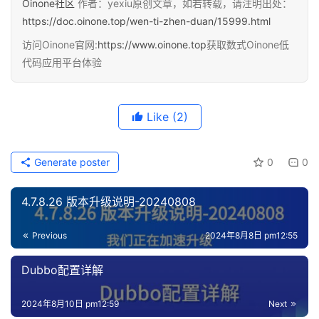
Oinone社区
作者：yexiu原创文章，如若转载，请注明出处：
https://doc.oinone.top/wen-ti-zhen-duan/15999.html
访问Oinone官网:
https://www.oinone.top
获取数式Oinone低
代码应用平台体验
Like
(2)
Generate poster
0
0
4.7.8.26 版本升级说明-20240808
Previous
2024年8月8日 pm12:55
Dubbo配置详解
2024年8月10日 pm12:59
Next