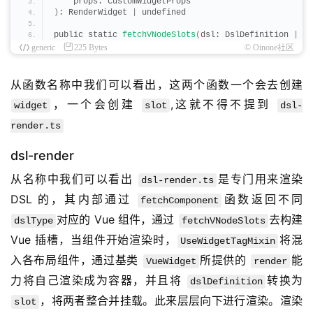
    props: CustomWidgetProps
)
: RenderWidget 
|
 undefined
public static 
fetchVNodeSlots
(
dsl: DslDefinition 
|
 un
generic
225 Bytes
© Oinone社区
从函数名称中我们可以看出，这两个函数一个会去创建 
，一个会创建 
,这就不得不提到 
widget
slot
dsl-
render.ts
dsl-render
从名称中我们可以看出 
是专门用来渲染 
dsl-render.ts
DSL 的，其内部通过 
函数返回不同 
fetchComponent
对应的 Vue 组件，通过 
去构建 
dslType
fetchVNodeSlots
Vue 插槽，当组件开始渲染时，
将混
UseWidgetTagMixin
入各布局组件，通过基类 
所提供的 
能
VueWidget
render
力将自己渲染成为容器，并且将 
转换为 
dslDefinition
，将两者整合并挂载。此来层层向下进行渲染。渲染
slot