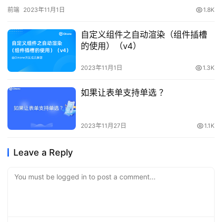
重定向到登录拦截器LoginRedirectInterceptor import { UrlHelper,
前端
2023年11月1日
1.8K
IResponseErrorResult, LoginRedirectInterceptor } from
'@kunlun/dependencies'; export class
自定义组件之自动渲染（组件插槽
BizLoginRedirectInterceptor extends LoginRedirectInterceptor {
的使用）（v4）
/** * 重定向到登录页 * @param response 错误响应结果 *
@return 是否重定向成功 */ public redirectToLogin(response:
2023年11月1日
1.3K
IResponseErrorResult): boolean { if (window.parent ===
window) { const redirect_url = location.pathname; // 可自定义跳
转路径 location.href = `${UrlHelper.appendBasePath('login')}?
如果让表单支持单选 ？
redirect_url=${redirect_url}`; } else { // iframe页面的跳转
window.open(`${window.parent.location.origin}/#/login`, '_top');
} return true; } } 请求成功拦截器RequestSuccessInterceptor 请求
2023年11月27日
1.1K
失败拦截器 RequestErrorInterceptor 网络请求异常拦截器
NetworkErrorInterceptor 当我们需要重写某个拦截器的时候，只需
Leave a Reply
要继承对应的拦截器，然后重写里面的方法即可 // 自定义登录拦截
器 export class CustomLoginRedirectInterceptor extends
You must be logged in to post a comment...
LoginRedirectInterceptor{ public error(response:
IResponseErrorResult) { // 自己的逻辑处理 return true // 必写 } }
// 自定义请求成功拦截器 export class
CustomRequestSuccessInterceptor extends
RequestSuccessInterceptor{ public success(response: