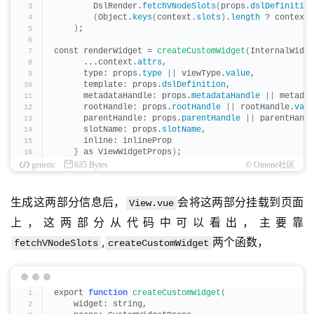
        DslRender.
fetchVNodeSlots
(
props.
dslDefinition
(
Object.
keys
(
context.
slots
)
.
length
 ? context.
)
;
const renderWidget = 
createCustomWidget
(
InternalWidge
      ...context.
attrs
,
      type: props.
type
||
 viewType.
value
,
      template: props.
dslDefinition
,
      metadataHandle: props.
metadataHandle
||
 metadat
      rootHandle: props.
rootHandle
||
 rootHandle.
valu
      parentHandle: props.
parentHandle
||
 parentHandl
      slotName: props.
slotName
,
      inline: inlineProp
}
 as ViewWidgetProps
)
;
generic
635 Bytes
© Oinone社区
生成这两部分信息后，
会将这两部分挂载到页面
View.vue
上，这两部分从代码中可以看出，主要靠 
,
两个函数，
fetchVNodeSlots
createCustomWidget
export 
function
createCustomWidget
(
    widget: string,