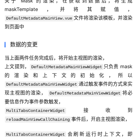
关于 Mask 的渲染，在获取到数据后，将生成 
maskTemplate，并将其赋值， 
文件将渲染该模板，并渲染
DefaultMetadataMainView.vue
到页面中
数据的变更
当上面两件任务完成后，将开始主视图的渲染，
上文提到，
只负责 mask 
DefaultMetadataMainViewWidget
的渲染和上下文的初始化，所以 
通过触发事件的方式来实
DefaultMetadataMainViewWidget
现主视图的渲染， 
将必
DefaultMetadataMainViewWidget
要信息作为事件参数触发，
接收到 
MultiTabsContainerWidget
事件后，开启主视图渲染，
reloadMainViewCallChaining
会刷新运行时上下文，即 
MultiTabsContainerWidget