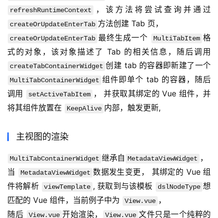
，该方法将尝试查询并通过 
refreshRuntimeContext
方法创建 Tab 页，
createOrUpdateEnterTab
最终生成一个 
格
createOrUpdateEnterTab
MultiTabItem
式的对象，该对象描述了 Tab 的相关信息，随后调用 
创建 tab 的容器即新建了一个 
createTabContainerWidget
组件即单个 tab 的容器，随后
MultiTabContainerWidget
调用 
， 并获取其绑定的 Vue 组件，并
setActiveTabItem
将其组件放置在 
内部，触发更新,
KeepAlive
主视图的渲染
继承自
，
MultiTabContainerWidget
MetadataViewWidget
当 
数据发生变更， 其绑定的 Vue 组
MetadataViewWidget
件将解析 
, 获取到与该模板 
想
viewTemplate
dslNodeType
匹配的 Vue 组件，当前例子中为 
，
View.vue
随后 
开始渲染，
文件只是一个纯粹的
View.vue
View.vue