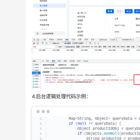
4.后台逻辑处理代码示例：
        Map
<
String, Object
>
 queryData = 
if
(
null
 != queryData
)
{
            Object productIdObj = queryD
if
(
Objects.
nonNull
(
productI
                String productId = produ