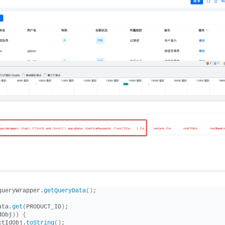
queryWrapper.
getQueryData
()
;
ata.
get
(
PRODUCT_ID
)
;
dObj
))
{
ctIdObj.
toString
()
;