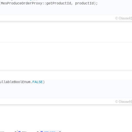
(
MesProduceOrderProxy::getProductId, productId
)
;
© Oinone
ullableBoolEnum.
FALSE
)
© Oinone