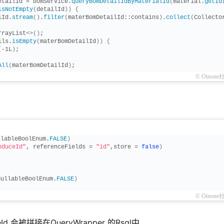
etailId = bomService.
queryBomDetailIdByMaterialId
(
material.
getId
isNotEmpty
(
detailId
))
{
lId.
stream
()
.
filter
(
materBomDetailId::contains
)
.
collect
(
Collecto
rrayList
<>()
;
ils.
isEmpty
(
materBomDetailId
))
{
(
-1L
)
;
All
(
materBomDetailId
)
;
© Oinone
tEmpty
(
detailId
))
{
)
.
in
(
MesProduceBomSizes::getProductBomId, detailId
)
;
, e
)
;
llableBoolEnum.
FALSE
)
oduceId"
, referenceFields = 
"id"
,store = 
false
)
NullableBoolEnum.
FALSE
)
© Oinone
eId 会被拼接在QueryWrapper 的Rsql中