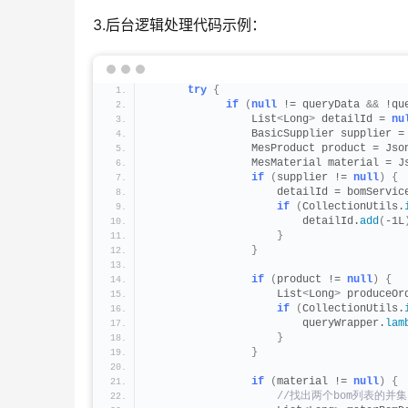
3.后台逻辑处理代码示例：
try
{
if
(
null
 != queryData 
&&
 !qu
                List
<
Long
>
 detailId = 
nu
                BasicSupplier supplier =
                MesProduct product = Jso
                MesMaterial material = J
if
(
supplier != 
null
)
{
                    detailId = bomServic
if
(
CollectionUtils.
                        detailId.
add
(
-1L
}
}
if
(
product != 
null
)
{
                    List
<
Long
>
 produceOr
if
(
CollectionUtils.
                        queryWrapper.
lam
}
}
if
(
material != 
null
)
{
 //找出两个bom列表的并集