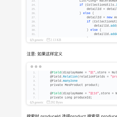
                    List
<
Long
>
 materBomD
if
(
CollectionUtils.
                        detailId = detai
}
else
{
                        detailId = 
new
 A
if
(
CollectionUt
                            detailId.
add
}
else
{
                            detailId.
add
}
generic
2.13 KB
}
}
if
(
CollectionUtils.
isNo
注意: 如果这样定义
                    queryWrapper.
lambda
(
}
}
}
catch
(
Exception e
)
{
            log.
error
(
"queryData处理异常"
    @
Field
(
displayName = 
"款"
,store = Nu
}
    @Field.
Relation
(
relationFields = 
"pr
    @Field.
many2one
    private MesProduct product;
    @
Field
(
displayName = 
"款Id"
,store = 
    private Long produceId;
generic
292 Bytes
搜索时 produceId 选择product 搜索是 produc