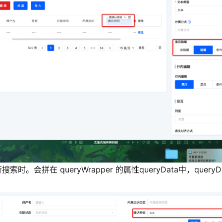
拼在 queryWrapper 的属性queryData中，queryDa