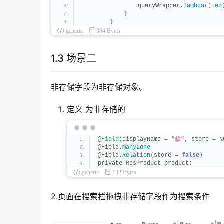
                queryWrapper.
lambda
()
.
eq
}
}
generic
384 Bytes
1.3 场景二
非存储字段为非存储对象。
定义 为非存储的
@
Field
(
displayName = 
"款"
, store = N
@Field.
many2one
@Field.
Relation
(
store = 
false
)
private MesProduct product;
generic
132 Bytes
2.页面在搜索栏拖拽非存储字段作为搜索条件