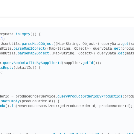
eryData.
isEmpty
())
{
ll
;
 JsonUtils.
parseMap2Object
((
Map
<
String, Object
>)
 queryData.
get
(
s
nUtils.
parseMap2Object
((
Map
<
String, Object
>)
 queryData.
get
(
produ
sonUtils.
parseMap2Object
((
Map
<
String, Object
>)
 queryData.
get
(
mat
e.
queryBomDetailIdBySupplierId
(
supplier.
getId
())
;
isEmpty
(
detailId
))
{
)
;
derId = produceOrderService.
queryProductOrderIdByProductIds
(
prod
isNotEmpty
(
produceOrderId
))
{
bda
()
.
in
(
MesProduceBomSizes::getProduceOrderId, produceOrderId
)
;