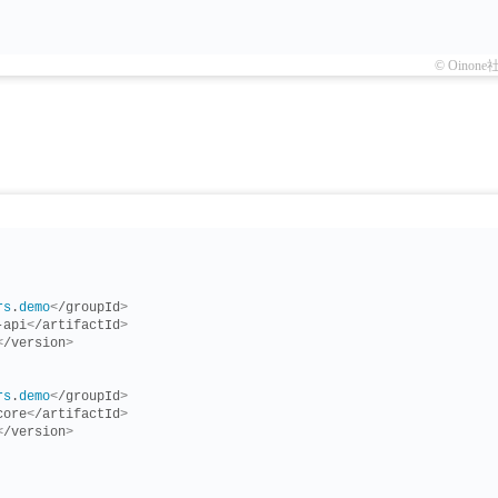
© Oinone
rs
.
demo
<
/groupId
>
-api
<
/artifactId
>
<
/version
>
rs
.
demo
<
/groupId
>
core
<
/artifactId
>
<
/version
>