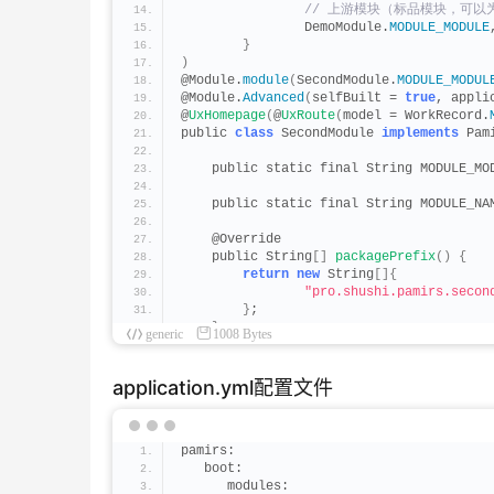
 // 上游模块（标品模块，可以
                DemoModule.
MODULE_MODULE
}
)
@Module.
module
(
SecondModule.
MODULE_MODUL
@Module.
Advanced
(
selfBuilt = 
true
, appli
@
UxHomepage
(
@
UxRoute
(
model = WorkRecord.
public 
class
 SecondModule 
implements
 Pam
    public static final String MODULE_MO
    public static final String MODULE_NA
    @Override
    public String
[]
packagePrefix
()
{
return
new
 String
[]{
"pro.shushi.pamirs.secon
}
;
}
generic
1008 Bytes
}
application.yml配置文件
pamirs:
   boot:
      modules: