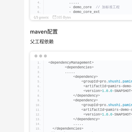
          .....
          - demo_core 
 // 加标准工程
          - demo_core_ext
generic
105 Bytes
maven配置
父工程依赖
<
dependencyManagement
>
<
dependencies
>
        .....
<
dependency
>
<
groupId
>
pro.
shushi
.
pami
<
artifactId
>
pamirs-demo
<
version
>
1.0
.
0
-SNAPSHOT
<
/dependency
>
<
dependency
>
<
groupId
>
pro.
shushi
.
pami
<
artifactId
>
pamirs-demo-
<
version
>
1.0
.
0
-SNAPSHOT
<
/dependency
>
            .....
<
/dependencies
>