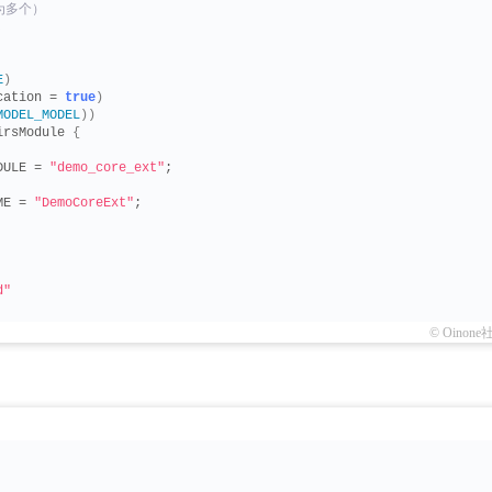
为多个）
,
E
)
cation = 
true
)
MODEL_MODEL
))
irsModule 
{
DULE = 
"demo_core_ext"
;
ME = 
"DemoCoreExt"
;
d"
© Oinone