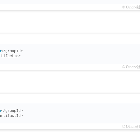
© Oinone
o
<
/groupId
>
rtifactId
>
© Oinone
o
<
/groupId
>
artifactId
>
© Oinone