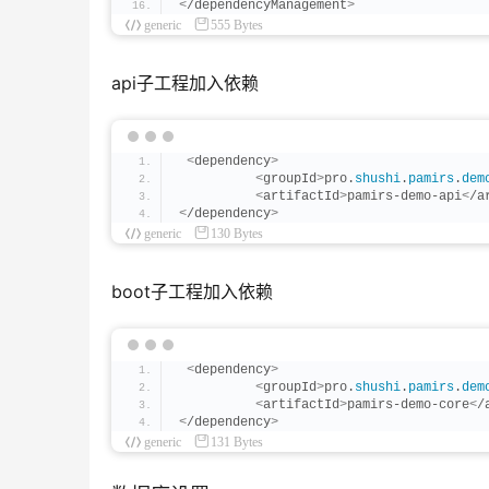
<
/dependencyManagement
>
generic
555 Bytes
api子工程加入依赖
<
dependency
>
<
groupId
>
pro.
shushi
.
pamirs
.
dem
<
artifactId
>
pamirs-demo-api
<
/a
<
/dependency
>
generic
130 Bytes
boot子工程加入依赖
<
dependency
>
<
groupId
>
pro.
shushi
.
pamirs
.
dem
<
artifactId
>
pamirs-demo-core
<
/
<
/dependency
>
generic
131 Bytes