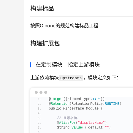
构建标品
按照Oinone的规范构建标品工程
构建扩展包
在定制模块中指定上游模块
上游依赖模块
，模块定义如下：
upstreams
@
Target
({
ElementType.
TYPE
})
@
Retention
(
RetentionPolicy.
RUNTIME
)
public @interface Module 
{
 // 显示名称
    @
AliasFor
(
"displayName"
)
    String 
value
()
 default 
""
;