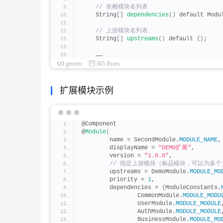
 // 依赖模块名列表
    String
[]
dependencies
()
 default Modu
 // 上游模块名列表
    String
[]
upstreams
()
 default 
{}
;
    ……
generic
305 Bytes
扩展模块示例
@Component
@
Module
(
        name = SecondModule.
MODULE_NAME
,
        displayName = 
"DEMO扩展"
,
        version = 
"1.0.0"
,
 // 指定上游模块（标品模块，可以为多个
        upstreams = DemoModule.
MODULE_MO
        priority = 
1
,
        dependencies = 
{
ModuleConstants.
                CommonModule.
MODULE_MODU
                UserModule.
MODULE_MODULE
                AuthModule.
MODULE_MODULE
                BusinessModule.
MODULE_MO