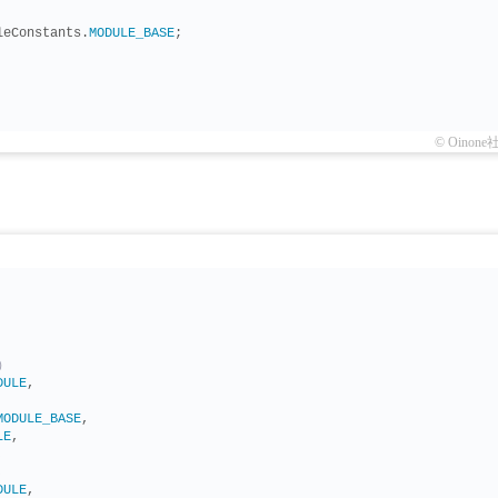
leConstants.
MODULE_BASE
;
© Oinone
）
DULE
,
MODULE_BASE
,
LE
,
,
,
DULE
,