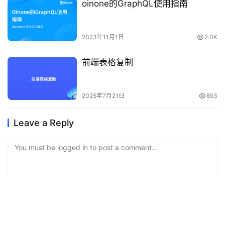
oinone的GraphQL使用指南
{PROJECT_NAME}/public/manifest.js文件。 如kunlun-
boot/public/manifest.js 生产环境使用运行时配置 在nginx中配置的
dist访问路径下，创建manifest.js文件。 若
2023年11月1日
2.0K
将/opt/pamirs/frontend/dist作为访问路径，则创
建/opt/pamirs/frontend/dist/manifest.js文件。 注意事项 编译时可
前端表格复制
能使用编译时配置改变运行时配置文件的路径和文件名，注意文件
名和访问路径必须匹配。 在浏览器中访问时，nginx或者浏览器会对
js文件会进行缓存处理，会导致运行时配置不能及时生效。最好的办
2025年7月21日
893
法是配置nginx时，禁用manifest.js文件缓存。 在manifest.js文件中
建议不要包含任何与配置项无关的字符（包括注释），该文件在通
过网络传输过程中，无法处理这些无效内容。 面包屑配置
Leave a Reply
breadcrumb 配置方式 runtimeConfigResolve({ breadcrumb?:
boolean | BreadcrumbConfig }); BreadcrumbConfig /** * 面包屑
You must be logged in to post a comment...
配置 */ export interface BreadcrumbConfig extends
RuntimeConfigOptions, EnabledConfig { /** * <h3>是否启用
</h3> * <p>启用时，需配合mask渲染对应的面包屑组件</p> *
<p>默认: 开启</p> */ enabled?: boolean; /** * <h3>首页配置
</h3> * <p>boolean值与{@link
Please
Login
to Comment
BreadcrumbHomepageConfig#enabled}等效</p> */
Submit
homepage?: boolean | BreadcrumbHomepageConfig; } /** * 首