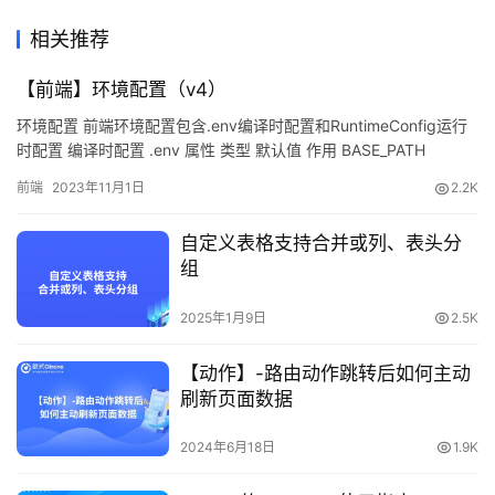
相关推荐
【前端】环境配置（v4）
环境配置 前端环境配置包含.env编译时配置和RuntimeConfig运行
时配置 编译时配置 .env 属性 类型 默认值 作用 BASE_PATH
[String] 统一配置URL请求路径前缀 STATIC_IMG [String] 静态资源
前端
2023年11月1日
2.2K
路径 RUNTIME_CONFIG_BASE_URL [String] 运行时配置文件URL
请求路径前缀 RUNTIME_CONFIG_FILENAME [String] manifest 运
自定义表格支持合并或列、表头分
行时配置文件名 MESSAGE_LEVEL DEBUG、SUCCESS、INFO、
组
WARN、ERROR 消息级别 BASE_PATH 当配置BASE_PATH=/test
时，前端所有请求就将添加该前缀。 如/login登录页，将自动修改
2025年1月9日
2.5K
为/test/login MESSAGE_LEVEL 当配置消息级别时，全局的消息通
知将根据消息级别进行过滤。 DEBUG：允许全部级别的消息通知。
SUCCESS：仅允许ERROR、WARN、INFO、SUCCESS级别的消
【动作】-路由动作跳转后如何主动
息通知。 INFO：仅允许ERROR、WARN、INFO级别的消息通知。
刷新页面数据
WARN：仅允许ERROR、WARN级别的消息通知。 ERROR：仅允许
ERROR级别的消息通知。 运行时配置 RuntimeConfig 运行时配置
2024年6月18日
1.9K
是作为编译时配置的补充。 manifest.js runtimeConfigResolve({
…… }); 开发时使用运行时配置 创建