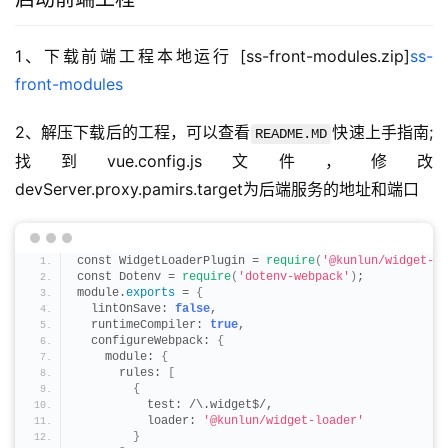
1、下载前端工程本地运行 [ss-front-modules.zip]
ss-
front-modules
2、解压下载后的工程，可以查看
快速上手指南; 
README.MD
找到vue.config.js文件，修改
devServer.proxy.pamirs.target为后端服务的地址和端口
const WidgetLoaderPlugin = 
require
(
'@kunlun/widget-lo
const Dotenv = 
require
(
'dotenv-webpack'
)
;
module.
exports
 = 
{
  lintOnSave: 
false
,
  runtimeCompiler: 
true
,
  configureWebpack: 
{
    module: 
{
      rules: 
[
{
          test: /\.widget$/,
          loader: 
'@kunlun/widget-loader'
}