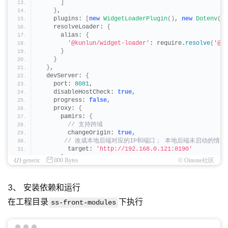
]
}
,
    plugins: 
[
new
WidgetLoaderPlugin
()
, 
new
Dotenv
()]
    resolveLoader: 
{
      alias: 
{
'@kunlun/widget-loader'
: require.
resolve
(
'@ku
}
}
}
,
  devServer: 
{
    port: 
8081
,
    disableHostCheck: 
true
,
    progress: 
false
,
    proxy: 
{
      pamirs: 
{
 // 支持跨域
        changeOrigin: 
true
,
 // 改成本地后端对应的IP和端口； 本地后端未启动的情
        target: 
'http://192.168.0.121:8190'
}
generic
800 Bytes
© Oinone社区
}
}
}
;
3、 安装依赖和运行
在工程目录
下执行
ss-front-modules