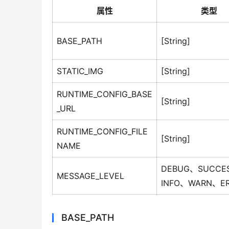
属性
类型
BASE_PATH
[String]
STATIC_IMG
[String]
RUNTIME_CONFIG_BASE
[String]
_URL
RUNTIME_CONFIG_FILE
[String]
NAME
DEBUG、SUCCE
MESSAGE_LEVEL
INFO、WARN、E
BASE_PATH