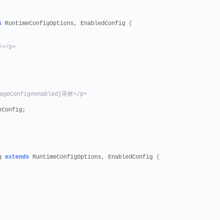
s
 RuntimeConfigOptions, EnabledConfig 
{
</p>
pageConfig#enabled}等效</p>
eConfig;
g 
extends
 RuntimeConfigOptions, EnabledConfig 
{