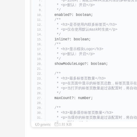
   * <p>启用时，需配合mask渲染对应的多标签页管
   * <p>默认: 开启</p>
   */
  enabled?: boolean;
/**
   * <h3>是否使用内联多标签页</h3>
   * <p>仅在使用默认mask时生效</p>
   */
  inline?: boolean;
/**
   * <h3>显示模块Logo</h3>
   * <p>默认: 开启</p>
   */
  showModuleLogo?: boolean;
/**
   * <h3>最多标签页数量</h3>
   * <p>在页面中显示的标签页总数，标签页显示
   * <p>当打开的标签页数量超过该配置时，将自
   */
  maxCount?: number;
/**
   * <h3>最多缓存标签页数量</h3>
   * <p>当缓存的标签页数量超过该配置时，将
   * <p>默认: 10</p>
generic
1.81 KB
   */
  maxCacheCount?: number;