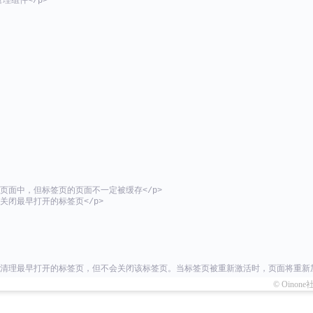
理组件</p>
在页面中，但标签页的页面不一定被缓存</p>
动关闭最早打开的标签页</p>
自动清理最早打开的标签页，但不会关闭该标签页。当标签页被重新激活时，页面将重新加
© Oinone