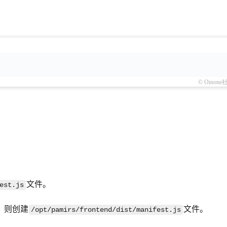
© Oinone
。
文件。
est.js
，则创建
文件。
/opt/pamirs/frontend/dist/manifest.js