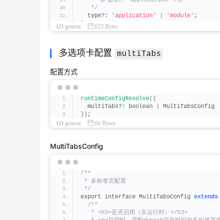
   * <p>默认: 'application'</p>
   */
  type?: 
'application'
|
'module'
;
}
generic
623 Bytes
多选项卡配置
multiTabs
配置方式
runtimeConfigResolve
({
  multiTabs?: boolean 
|
 MultiTabsConfig
})
;
generic
66 Bytes
MultiTabsConfig
/**
 * 多标签页配置
 */
export interface MultiTabsConfig 
extends
/**
   * <h3>是否启用（非运行时）</h3>