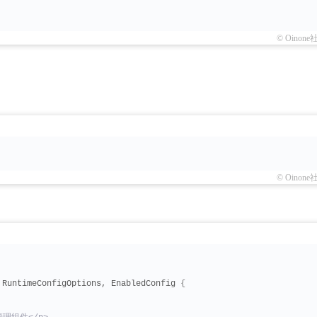
© Oinone
© Oinone
 RuntimeConfigOptions, EnabledConfig 
{