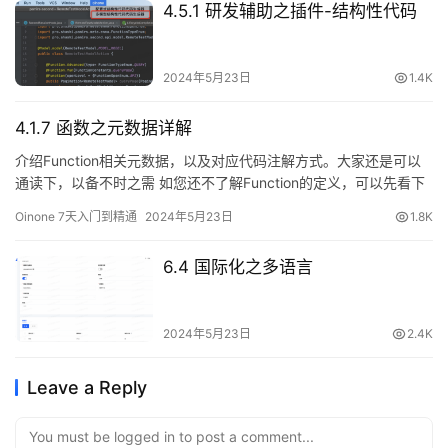
4.5.1 研发辅助之插件-结构性代码
2024年5月23日
1.4K
4.1.7 函数之元数据详解
介绍Function相关元数据，以及对应代码注解方式。大家还是可以
通读下，以备不时之需 如您还不了解Function的定义，可以先看下
2.3【oinone独特之源，元数据与设计原则】对Function的描述，本
Oinone 7天入门到精通
2024年5月23日
1.8K
节主要带大家了解Function元数据构成，能让小伙伴非常清楚
oinone从哪些维度来描述Function， 一、元数据说明
6.4 国际化之多语言
FunctionDefinition 元素数据构成 含义 对应注解 备注 namespace
函数命名空间 @Fun("") @Model.model("") @Fun或
@Model.model name 技术名称 @Function( name=””, scene={},
2024年5月23日
2.4K
summary=””, openLevel=FunctionOpenEnum.REMOTE ) scene
可用场景 见：FunctionSceneEnum description 描述 openLevel
开放级别 见：FunctionOpenEnum fun 编码 @Function.fun("")
Leave a Reply
displayName 显示名称 @Function.Advanced( displayName=””,
type=FunctionTypeEnum.UPDATE, dataManager=false,
You must be logged in to post a comment...
language=FunctionLanguageEnum.JAVA, isBuiltin=false,