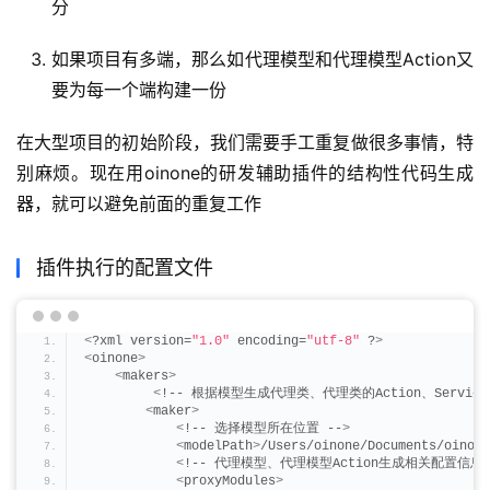
分
如果项目有多端，那么如代理模型和代理模型Action又
要为每一个端构建一份
在大型项目的初始阶段，我们需要手工重复做很多事情，特
别麻烦。现在用oinone的研发辅助插件的结构性代码生成
器，就可以避免前面的重复工作
插件执行的配置文件
<
?xml version=
"1.0"
 encoding=
"utf-8"
 ?
>
<
oinone
>
<
makers
>
<
!-- 根据模型生成代理类、代理类的Action、Service、S
<
maker
>
<
!-- 选择模型所在位置 --
>
<
modelPath
>
/Users/oinone/Documents/oinone
<
!-- 代理模型、代理模型Action生成相关配置信息 
<
proxyModules
>