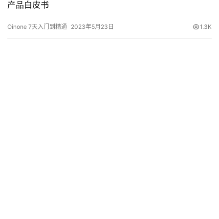
产品白皮书
Oinone 7天入门到精通
2023年5月23日
1.3K
3.5.2 构建第一个View
Oinone 7天入门到精通
2024年5月23日
1.5K
数据编码
2024年6月20日
2.3K
4.1.23 框架之信息传递
2024年5月23日
1.7K
3.3.6 枚举与数据字典