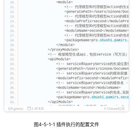
<
module
>
<
!-- 代理模型和代理模型Action的生成
<
generatePath
>
/Users/oinone/Docum
<
!-- 代理模型和代理模型Action的模块前
<
modulePrefix
>
second
<
/modulePrefi
<
!-- 代理模型和代理模型Action的模块名
<
moduleName
>
second
<
/moduleName
>
<
!-- 代理模型和代理模型Action的包名,实
<
packageName
>
pro.
shushi
.
pamirs
.
se
<
/module
>
<
/proxyModules
>
<
!-- 根据模型生成api，包括service（写方法）和q
<
apiModule
>
<
!-- service和queryService的生成位置信
<
generatePath
>
/Users/oinone/Documents
<
!-- service和queryService的模块前缀 -
<
modulePrefix
>
second
<
/modulePrefix
>
<
!-- service和queryService的模块名 --
>
<
moduleName
>
second
<
/moduleName
>
<
!-- service和queryService的包名,实际包
<
packageName
>
pro.
shushi
.
pamirs
.
second
<
/apiModule
>
<
!-- 根据模型生成api实现类，包括serviceImpl（
generic
2.49 KB
© Oinone社区
<
coreModule
>
<
!-- serviceImpl和queryServiceImp
<
generatePath
>
/Users/oinone/Documents
图4-5-1-1 插件执行的配置文件
<
!-- serviceImpl和queryServiceImpl
<
modulePrefix
>
second
<
/modulePrefix
>