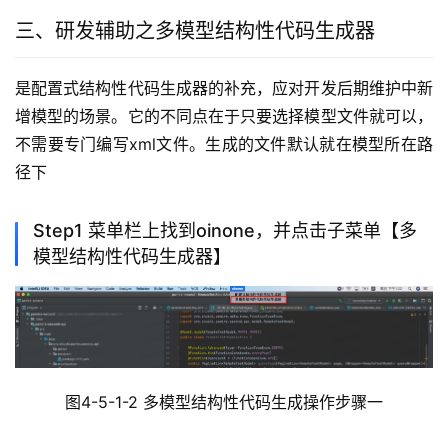
<
!-- serviceImpl和queryServiceImpl
<
moduleName
>
second
<
/moduleName
>
三、研发辅助之多模型结构性代码生成器
<
!-- serviceImpl和queryServiceImpl
<
packageName
>
pro.
shushi
.
pamirs
.
second
<
/coreModule
>
是配置式结构性代码生成器的补充，应对开发后期维护中新
<
/maker
>
<
/makers
>
增模型的场景。它的不同点在于只要选择模型文件就可以，
<
/oinone
>
不需要专门编写xml文件。生成的文件默认就在模型所在路
径下
Step1 菜单栏上找到oinone，并点击子菜单【多
模型结构性代码生成器】
图4-5-1-2 多模型结构性代码生成操作步骤一