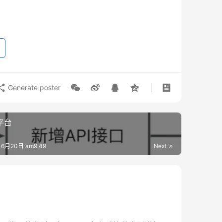
Generate poster
平台
6月20日 am9:49
Next