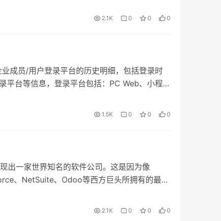
3 Headers&Body Headers的value支持通过
um)字段，并设置了必填和默认值为DISABLED。
它也为高度定制化的前端页面提供了灵活性。 元
支持KEY_VALUE和APPLICATION_JSON两
m接口,并用@Dict(dictionary =
2.1K
0
0
0
使用元数据来进一步定义字段的行为，例如它们是否
nary, displayName = "数据状态")进行了注解。为什
结合前后端 在使用Oinone时，理解前后端如何
的限制导致enum是不可继承的 package
要的。这种方法不仅提高了开发效率，而且有助
mmon.enmu; import
序的可维护性。同时，对于那些需要特定定制或
tation.Dict; import
录企业成员/用户登录平台的历史明细，包括登录时
够灵活地适应这些需求，在遵守总体架构原则的
mmon.enmu.IEnum; @Dict(dictionary =
录平台等信息，登录平台包括：PC Web、小程
。 作用场景 在Oinone框架中，字段扮演着连
y, displayName = "数据状态") public enum
不需要通过审计规则订阅，平台会记录每位用户的登
面的重要角色。其作用场景包括但不限于以下几
s IEnum<String> { DRAFT("DRAFT", "草稿",
看详情。
e集成了AntdDesignVue的全部UI组件，将它们
1.5K
0
0
0
T_ENABLED", "未启用", "未启用"),
件以字段的形式存在，使得前端开发变得简单高
用", "已启用"), DISABLED("DISABLED", "已禁
些现成的业务组件来构建用户界面，大大减少了
inal String dictionary =
： 字段的设计使得Oinone支持无代码开发。开
rivate String value; private String
前端快速构建界面，而后端模型的定义直接决定
现出一家世界知名的软件公司。这是因为像
g help; DataStatusEnum(String value, String
简化了传统的前端开发流程，提升了开发效率。
esforce、NetSuite、Odoo等西方巨头所拥有的最佳
 this.value = value; this.displayName =
I组件可以满足大部分需求，但复杂多变的业务场景
，给予了它们在企业信息化建设中高额利润的优
p; } public String getValue() { return value; }
Oinone中，开发者可以根据具体业务需求和公
角色是学习和追随者，而最优秀的追随者是金蝶
e() { return displayName; } public String
2.1K
0
0
0
特定行业或客户的定制化字段和组件。 与无代码平
计电算化的机遇中占据领先地位。但是，追随者
p; } } 图3-3-6-3 不可继承枚举 三、BaseEnum可继承