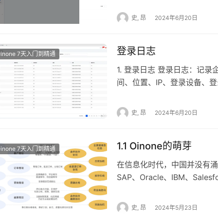
填写发送请求的HTTP地址。 1.1.
数据状态(DataStatusEn
的一致性和减少沟通成本，但
表达式配置变量 Body的数据类型
DataStatusEnum实现了IEnu
史, 昂
2024年6月20日
数据使用：Oinone可能还
种。
DataStatusEnum.dictio
可见、如何验证用户输入等。 
么不能继承呢？因为JAVA语言
合作来定义和展示字段是很重
登录日志
pro.shushi.pamirs.core.co
Oinone 7天入门到精通
于确保数据的一致性和应用程
pro.shushi.pamirs.meta.anno
1. 登录日志 登录日志：记
特殊处理的场景，开发团队能
pro.shushi.pamirs.meta.co
间、位置、IP、登录设备、登
同时进行一些特定的调整和优化
DataStatusEnum.dictionar
序、H5、APP。登录日志
接后端数据模型和前端用户界
DataStatusEnum implement
录日志。 操作支持导出、查
点： 业务组件的核心： Oinon
史, 昂
2024年6月20日
"草稿"), NOT_ENABLED("NO
转化为业务组件。这些业务组
ENABLED("ENABLED", "已启
效。开发人员可以直接使用这
用", "已禁用"); public static f
1.1 Oinone的萌芽
开发工作量。 无代码开发支持
Oinone 7天入门到精通
"partner.DataStatusEnum"; p
发者可以通过拖拉拽的方式在
在信息化时代，中国并没有涌
displayName; private Strin
了这些界面的生成。这种模式
SAP、Oracle、IBM、Sal
displayName, String help) {
个性化定制： 虽然标准的U
实践在业务、技术和模式方面
displayName; this.help = hel
往往需要更多个性化的处理。在
势。中国软件业在这个时代的
public String getDisplayNam
史, 昂
2024年5月23日
司的UI指南，定义专门针对
和用友，它们能在国家推行会
getHelp() { return hel