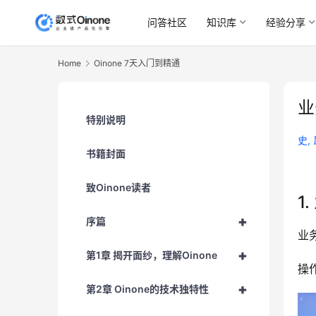
问答社区
知识库
经验分享
Home
Oinone 7天入门到精通
业
特别说明
史,
书籍封面
致Oinone读者
1
+
序篇
业
+
第1章 揭开面纱，理解Oinone
操
+
第2章 Oinone的技术独特性