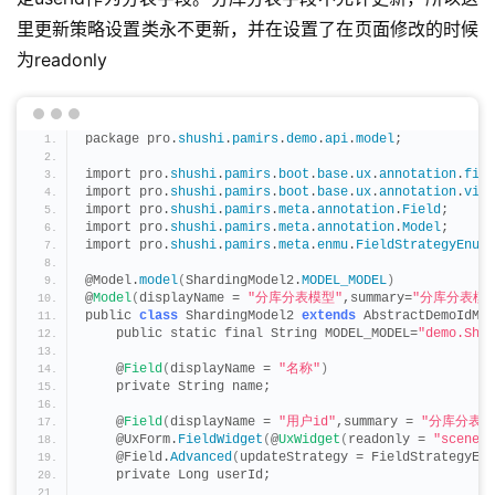
里更新策略设置类永不更新，并在设置了在页面修改的时候
为readonly
package pro.
shushi
.
pamirs
.
demo
.
api
.
model
;
import pro.
shushi
.
pamirs
.
boot
.
base
.
ux
.
annotation
.
fiel
import pro.
shushi
.
pamirs
.
boot
.
base
.
ux
.
annotation
.
view
import pro.
shushi
.
pamirs
.
meta
.
annotation
.
Field
;
import pro.
shushi
.
pamirs
.
meta
.
annotation
.
Model
;
import pro.
shushi
.
pamirs
.
meta
.
enmu
.
FieldStrategyEnum
;
@Model.
model
(
ShardingModel2.
MODEL_MODEL
)
@
Model
(
displayName = 
"分库分表模型"
,summary=
"分库分表模
public 
class
 ShardingModel2 
extends
 AbstractDemoIdMod
    public static final String MODEL_MODEL=
"demo.Shar
    @
Field
(
displayName = 
"名称"
)
    private String name;
    @
Field
(
displayName = 
"用户id"
,summary = 
"分库分表字
    @UxForm.
FieldWidget
(
@
UxWidget
(
readonly = 
"scene =
    @Field.
Advanced
(
updateStrategy = FieldStrategyEnu
    private Long userId;