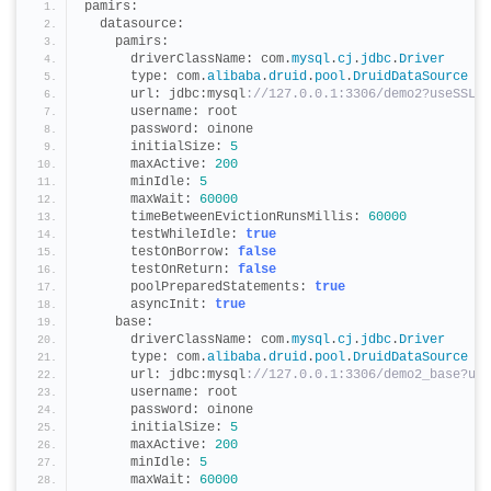
pamirs:
  datasource:
    pamirs:
      driverClassName: com.
mysql
.
cj
.
jdbc
.
Driver
      type: com.
alibaba
.
druid
.
pool
.
DruidDataSource
      url: jdbc:mysql
://127.0.0.1:3306/demo2?useSSL=f
      username: root
      password: oinone
      initialSize: 
5
      maxActive: 
200
      minIdle: 
5
      maxWait: 
60000
      timeBetweenEvictionRunsMillis: 
60000
      testWhileIdle: 
true
      testOnBorrow: 
false
      testOnReturn: 
false
      poolPreparedStatements: 
true
      asyncInit: 
true
    base:
      driverClassName: com.
mysql
.
cj
.
jdbc
.
Driver
      type: com.
alibaba
.
druid
.
pool
.
DruidDataSource
      url: jdbc:mysql
://127.0.0.1:3306/demo2_base?use
      username: root
      password: oinone
      initialSize: 
5
      maxActive: 
200
      minIdle: 
5
      maxWait: 
60000