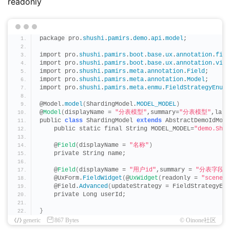
readonly
package pro.
shushi
.
pamirs
.
demo
.
api
.
model
;
import pro.
shushi
.
pamirs
.
boot
.
base
.
ux
.
annotation
.
fiel
import pro.
shushi
.
pamirs
.
boot
.
base
.
ux
.
annotation
.
view
import pro.
shushi
.
pamirs
.
meta
.
annotation
.
Field
;
import pro.
shushi
.
pamirs
.
meta
.
annotation
.
Model
;
import pro.
shushi
.
pamirs
.
meta
.
enmu
.
FieldStrategyEnum
;
@Model.
model
(
ShardingModel.
MODEL_MODEL
)
@
Model
(
displayName = 
"分表模型"
,summary=
"分表模型"
,labe
public 
class
 ShardingModel 
extends
 AbstractDemoIdMode
    public static final String MODEL_MODEL=
"demo.Shar
    @
Field
(
displayName = 
"名称"
)
    private String name;
    @
Field
(
displayName = 
"用户id"
,summary = 
"分表字段"
    @UxForm.
FieldWidget
(
@
UxWidget
(
readonly = 
"scene =
    @Field.
Advanced
(
updateStrategy = FieldStrategyEnu
    private Long userId;
}
generic
867 Bytes
© Oinone社区