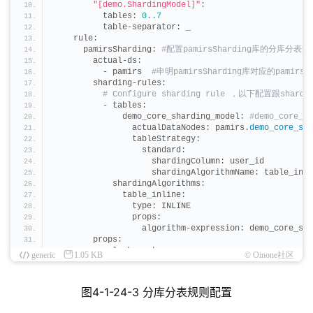
"[demo.ShardingModel]"
:
          tables: 
0.
.7
          table-separator: _
    rule:
      pamirsSharding:
 #配置pamirsSharding库的分库分表规
        actual-ds:
          - pamirs 
 #申明pamirsSharding库对应的pamirs
        sharding-rules:
 # Configure sharding rule ，以下配置跟shard
          - tables:
              demo_core_sharding_model:
 #demo_core_
                actualDataNodes: pamirs.
demo_core_sha
                tableStrategy:
                  standard:
                    shardingColumn: user_id
                    shardingAlgorithmName: table_inli
            shardingAlgorithms:
              table_inline:
                type: INLINE
                props:
                  algorithm-expression: demo_core_sha
        props:
          sql.
show
: true
generic
1.05 KB
© Oinone社区
图4-1-24-3 分库分表规则配置