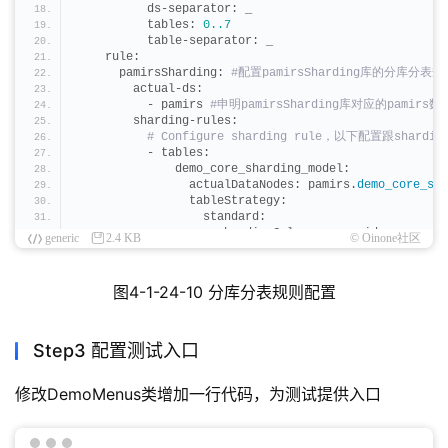
      initialSize: 
5
          ds-separator: _
      maxActive: 
200
          tables: 
0.
.7
      minIdle: 
5
          table-separator: _
      maxWait: 
60000
    rule:
      timeBetweenEvictionRunsMillis: 
60000
      pamirsSharding:
 #配置pamirsSharding库的分库分表规
      testWhileIdle: 
true
        actual-ds:
      testOnBorrow: 
false
          - pamirs
 #申明pamirsSharding库对应的pamirs
      testOnReturn: 
false
        sharding-rules:
      poolPreparedStatements: 
true
 # Configure sharding rule，以下配置跟shardi
      asyncInit: true
          - tables:
              demo_core_sharding_model:
                actualDataNodes: pamirs.
demo_core_sha
                tableStrategy:
                  standard:
                    shardingColumn: user_id
generic
2.4 KB
© Oinone社区
                    shardingAlgorithmName: table_inli
            shardingAlgorithms:
              table_inline:
图4-1-24-10 分库分表规则配置
                type: INLINE
                props:
                  algorithm-expression: demo_core_sha
        props:
Step3 配置测试入口
          sql.
show
: 
true
      testShardingDs:
 #配置testShardingDs库的分库分表规
修改DemoMenus类增加一行代码，为测试提供入口
        actual-ds:
 #申明testShardingDs库对应的pamirs
          - testShardingDs_0
          - testShardingDs_1
        sharding-rules: