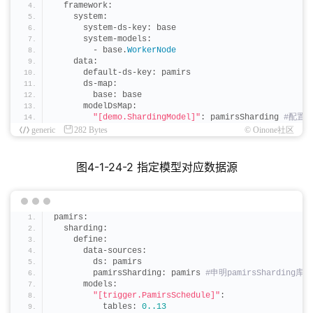
  framework:
    system:
      system-ds-key: base
      system-models:
        - base.
WorkerNode
    data:
      default-ds-key: pamirs
      ds-map:
        base: base
      modelDsMap:
"[demo.ShardingModel]"
: pamirsSharding
 #配置
generic
282 Bytes
© Oinone社区
图4-1-24-2 指定模型对应数据源
pamirs: 
  sharding:
    define:
      data-sources:
        ds: pamirs
        pamirsSharding: pamirs
 #申明pamirsSharding库
      models:
"[trigger.PamirsSchedule]"
:
          tables: 
0.
.13