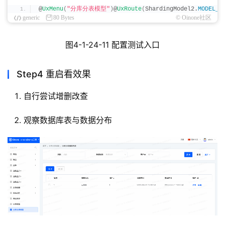
 # Configure sharding rule，以下配置跟shardi
@
UxMenu
(
"分库分表模型"
)
@
UxRoute
(
ShardingModel2.
MODEL_M
          - tables:
generic
80 Bytes
© Oinone社区
              demo_core_sharding_model2:
                actualDataNodes: testShardingDs_$
{
0.
.
                databaseStrategy:
图4-1-24-11 配置测试入口
                  standard:
                    shardingColumn: user_id
                    shardingAlgorithmName: ds_inline
                tableStrategy:
Step4 重启看效果
                  standard:
                    shardingColumn: user_id
                    shardingAlgorithmName: table_inli
自行尝试增删改查
            shardingAlgorithms:
              table_inline:
                type: INLINE
观察数据库表与数据分布
                props:
                  algorithm-expression: demo_core_sha
              ds_inline:
                type: INLINE
                props:
                  algorithm-expression: testShardingD
        props:
          sql.
show
: true