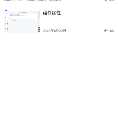
联网中台架构的发展历史以及企业实际现状，找出其水土不服的原
因。进而引出Oinone的低代码开发平台如何结合互联网架构并完成
组件属性
创新，以满足企业数字化转型的需求。 具体而言，本章包括以下内
容： 企业软件发展的另一个本质变化：新技术流派的产生； 最佳实
践为何失效？Oinone如何打造具有企业特色的互联网架构； Oinone
2024年6月20日
1.6K
独特性之源：元数据与设计原则； Oinone独特性之单体与分布式的
灵活切换； Oinone独特性之每一个需求都是一个模块； Oinone独
特性之低无一体。
Leave a Reply
You must be logged in to post a comment...
Please
Login
to Comment
Submit