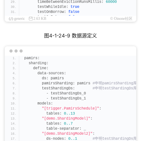
      timeBetweenEvictionRunsMillis: 
60000
      testWhileIdle: 
true
      testOnBorrow: 
false
      testOnReturn: 
false
generic
2.63 KB
© Oinone社区
      poolPreparedStatements: 
true
      asyncInit: 
true
    testShardingDs_0:
图4-1-24-9 数据源定义
      driverClassName: com.
mysql
.
cj
.
jdbc
.
Driver
      type: com.
alibaba
.
druid
.
pool
.
DruidDataSource
      url: jdbc:mysql
://127.0.0.1:3306/demo2_testShar
      username: root
      password: oinone
pamirs: 
      initialSize: 
5
  sharding:
      maxActive: 
200
    define:
      minIdle: 
5
      data-sources:
      maxWait: 
60000
        ds: pamirs
      timeBetweenEvictionRunsMillis: 
60000
        pamirsSharding: pamirs
 #申明pamirsSharding库
      testWhileIdle: 
true
        testShardingDs:       
 #申明testShardingDs库对
      testOnBorrow: 
false
          - testShardingDs_0
      testOnReturn: 
false
          - testShardingDs_1
      poolPreparedStatements: 
true
      models:
      asyncInit: 
true
"[trigger.PamirsSchedule]"
:
    testShardingDs_1:
          tables: 
0.
.13
      driverClassName: com.
mysql
.
cj
.
jdbc
.
Driver
"[demo.ShardingModel]"
:
      type: com.
alibaba
.
druid
.
pool
.
DruidDataSource
          tables: 
0.
.7
      url: jdbc:mysql
://127.0.0.1:3306/demo2_testShar
          table-separator: _
      username: root
"[demo.ShardingModel2]"
:
      password: oinone
          ds-nodes: 
0.
.1
 #申明testShardingDs