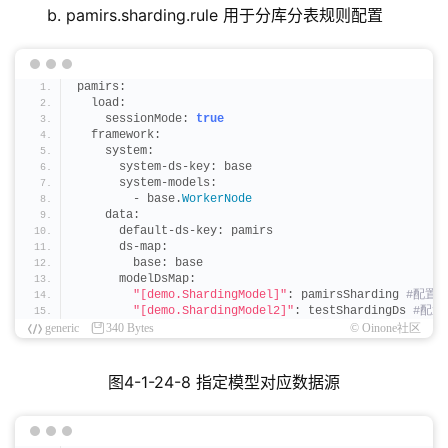
b. pamirs.sharding.rule 用于分库分表规则配置
pamirs:
  load:
    sessionMode: 
true
  framework:
    system:
      system-ds-key: base
      system-models:
        - base.
WorkerNode
    data:
      default-ds-key: pamirs
      ds-map:
        base: base
      modelDsMap:
"[demo.ShardingModel]"
: pamirsSharding
 #配置
"[demo.ShardingModel2]"
: testShardingDs
 #配
generic
340 Bytes
© Oinone社区
图4-1-24-8 指定模型对应数据源