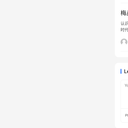
梅
认
时
核
开
能快
计
牌
精
L
企
深
Y
P