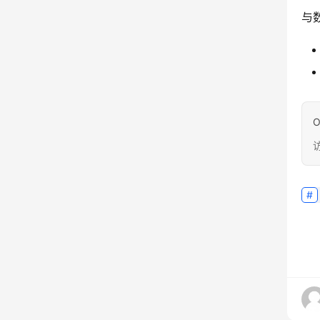
与
O
访