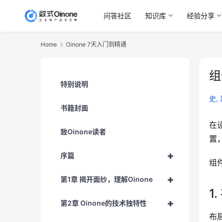
问答社区
知识库
经验分享
Home
Oinone 7天入门到精通
组
特别说明
史,
书籍封面
在
致Oinone读者
置
+
序篇
组
+
第1章 揭开面纱，理解Oinone
1
+
第2章 Oinone的技术独特性
布