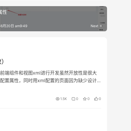
属性
6月20日 am9:49
Next
改）
前端组件和视图xml进行开发虽然开放性是很大
配置属性，同时用xml配置的页面因为缺少设计
中复制，自定义页面得从头设计。今天就带大家
计器来完成页面开发，并把设计后的页面元数据
1.5K
0
0
0
安装Docker 如果没有Docker的话，请自行到官
r.com/get-started/ 2 下载Docker 镜像，并导
.6.28.3-allinone-full 版本说明 前后端以及中间件
or.oinone.top/oinone/designer:4.6.28.3-