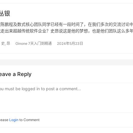
间件配置项 lib是放自有模块的
好相隔12年，这是一个时代的接
TransientModel，增加
api-1.0.0-SNAPSHOT.jar和p
Odoo的不同之处 技术方面的
丛银
pro.shushi.pamirs.demo.api
nginx：前端运行的ngin
有不同之处。它们都基于元数
pro.shushi.pamirs.meta.anno
指定mq的broker的IP 
识陈鹏程及数式核心团队同学已经有一段时间了，在我们多次的交流讨论
作的机制上存在巨大差异。Od
pro.shushi.pamirs.meta.ann
代走出来超越传统软件企业？史昂说这是他的梦想，也是他们团队这么多
进行设置，（注释掉运行脚本，
力于企业商业场景的云原生应
pro.shushi.pamirs.meta.bas
心团队面向企业应用市场历经三年的潜心研发和实战交付，推出Oinone
时系统日志目录 Step2.2 修改st
计、架构设计等方面存在差异。 
放生态和云原生均有它的继承性和独特性，特别是将技术平台赋予企业各
史, 昂
Oinone 7天入门到精通
2024年5月23日
pro.shushi.pamirs.user.api
数 在文件中找到如下 configDir=/o
现许多差异。相对于SAP这些
速搭建各类企业核心应用场景是Oinone的最大亮点。Oinone的内在特点
@Model.model(PetItemDet
version=4.6.28.3 IP=192
的后起之秀，其软件构建方式
，同时基于业务中台架构和云原生技术，形成了自己一套国际化的快速开
"商品详情",summary = "商品详情",
ds-xx.zip解压后的路径）
就。然而，在国内，Odoo并
企业的应用中台化不断迭代升级，走出了一条具有显著特色的新应用软件
PetItemDetail extends Trans
机IP #!/bin/bash configDir=
华，这是创业团队难能可贵之点，由此能善于与生态伙伴合作也是能够走的更
的伙伴普遍认为，Odoo与
eave a Reply
MODEL_MODEL="demo.PetIte
业在云时代数字化实践做出更多的贡献，为软件产业构建强大的应用生态和开
version=4.6.28.3 IP=192.16
制使商业活动受到限制，本地
"20") @Field(displayName =
IT咨询专家&浩鲸云智能专家学院院长：梅丛银
\ -e DUBBO_IP_TO_REGISTR
交流合作都非常少。另外，O
ou must be logged in to post a comment...
remark; @Field(displayNam
DUBBO_PORT_TO_REGISTRY=2
牌ERP如用友、金蝶重叠，市
PamirsUser user; } 图3-3-
2182:2181 \ -p 6378:6379 \
由内部管理转向业务在线、生
PetItem，增加两个字段petIt
15555:15555 \ -p 20880:20
用云、端等新技术的发展，从
为不同的序列化方式，petIte
$configDir/config/:/opt/pam
流程升级。它先立足于国内，
lease
Login
to Comment
tags为COMMA。同时设置 @Fiel
$configDir/nginx:/opt/pamir
码设计器的定位 在无代码设
varchar(1024))，防止序列
$configDir/logs:/opt/pamirs