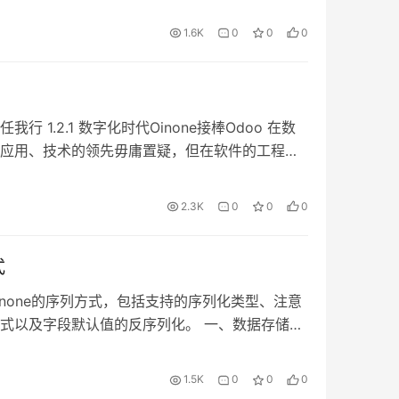
-op-ds-all-full.zip(17 KB) v.4.6.28.3-
前后端一体支持外部中间件 镜像地址 docker pull
1.6K
0
0
0
designer:4.6.28.3-allinone-mini 下载结构包
p(14 KB) v.4.7.9-allinone-full 版本说明 前后端以及
harbor.oinone.top/oinone/designer:4.7.9-
op-ds-all-full.zip(17 KB) v.4.7.9-allinone-
 1.2.1 数字化时代Oinone接棒Odoo 在数
外部中间件 镜像地址 docker pull
应用、技术的领先毋庸置疑，但在软件的工程
designer:4.7.9-allinone-mini 下载结构包 oinone-
改进的空间。这时，我了解到了Odoo——一个国
4 KB) Step2.1.2 镜像下载用户与密码 需要商业版镜像需
，全球ERP用户数量排名第一，百级别员工服务全
2.3K
0
0
0
专属群，向Oinone技术支持获取用户名与密码，镜
力和商业模式深深吸引了我，它是软件行业典型的产
注意：docker镜像拉取的账号密码请联系数式技
一。 在2019年，也就是数式刚成立的时候，我们
=用户名 harbor.oinone.top docker pull docker
式
是谁，我不是要成为数字化时代的SAP，而是要
ne/designer:4.6.28.3-allinone-full Step2.1.3 镜
分国内投资人并不了解Odoo，尽管它已经是全球
none的序列方式，包括支持的序列化类型、注意
本可供选择，包含中间件以及不包含中间件2个版
时Odoo还没有明确的估值。直到2021年7月份获
式以及字段默认值的反序列化。 一、数据存储的
rtup.sh和startup.cmd中对应镜像地址的版本
2.15亿美元投资后，Odoo才正式成为IT独角兽企业。
d注解的serialize属性来配置非字符串类型属性的序列
下载结构包并解压 config是放application.yml
示，因此我们致敬Odoo，同样选择开源，每年对
列化后的字符串持久化到存储中。 ### Step1
ion.yml配置需要启动的自有模块同时修改对应其他中
1.5K
0
0
0
oo15已经发布，而Oinone也已推出第三版，恰
PetItem添加两个字段 PetItemDetail继承