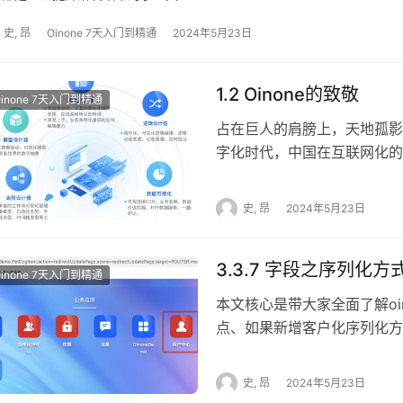
allinone-full 下载结构包 oinone
allinone-mini 版本说明 
史, 昂
Oinone 7天入门到精通
2024年5月23日
harbor.oinone.top/oinone/
oinone-op-ds-all-mini.zi
1.2 Oinone的致敬
Oinone 7天入门到精通
中间件一体 镜像地址 docker pull 
allinone-full 下载结构包 oinone-
占在巨人的肩膀上，天地孤影任我行
mini 版本说明 前后端一体支持
字化时代，中国在互联网化的
harbor.oinone.top/oinone/
化、产品化输出方面仍有许多
op-ds-all-mini.zip(1
外非常优秀的开源ERP厂商
史, 昂
2024年5月23日
要加入Oinone商业版本伙伴
球客户。Odoo的工程化能
像会定时更新并通知大家。 #
品制胜和长期主义者的胜利之
术 docker login –username
3.3.7 字段之序列化方
跟很多投资人聊起公司的对标
Oinone 7天入门到精通
pull harbor.oinone.top/oino
成为Odoo。然而，当时大部
本文核心是带大家全面了解oi
像和版本选择 目前有2个版
最大的ERP厂商之一，因为当
点、如果新增客户化序列化方
本，下载结构包以后注意修改sta
得Summit Partners的
序列化 (举例) 使用@Fiel
号。 Step2.1.4 本地结构说明 
Odoo对我们提供了极大的启
化与反序列化方式，最终会以序
的目录，可以在applicat
史, 昂
2024年5月23日
产品进行升级发布。如今，Od
新建PetItemDetail模型、并为