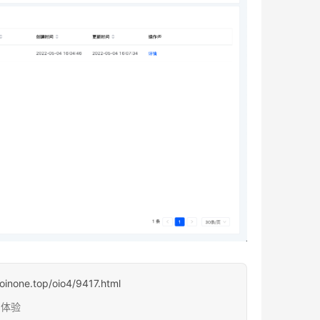
.oinone.top/oio4/9417.html
台体验