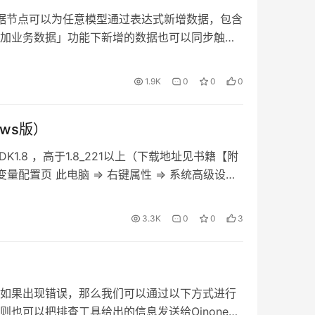
新增数据节点可以为任意模型通过表达式新增数据，包含
加业务数据」功能下新增的数据也可以同步触发
加业务数据」则不会触发新增业务数据关联的流
。 流程增加的数据在节点执行时就生效。 1.2
1.9K
0
0
0
任意模型通过表达式更新数据。 1.3 获取数据 当
模型中的数据时就需要使用获取数据的功能。 需
ows版）
选择一个获取数据的模型，可以设置一些筛选项减
置未获取到数据时的执行方式。 继续执行：跳过
K1.8 ，高于1.8_221以上（下载地址见书籍【附
。 向模型中新增数据后继续执行：新增数据来供
变量配置页 此电脑 => 右键属性 => 系统高级设置
存入数据库中。 终止流程：终止流程将结束该流
在用户环境变量中新建变量为JAVA_HOME的项,值
。 1.4 删除数据 删除数据节点可以将流程节点
27 新建环境变量JAVA_HOM 编辑变量为Path的
3.3K
0
0
3
。 1.5 更新流程参数 可以将「流程配置」中的
\bin 图3-1-28 添加一个环境变量
更过的流程参数才能其他节点选中。 1.6 引用
 PowerShell或者CMD中验证，输出类似信息为安装配
自带的逻辑或使用低代码设计的逻辑。
是否安装成功 安装 Apache Maven 3.8+ （下载
en安装目录下的conf/settings.xml 配置
如果出现错误，那么我们可以通过以下方式进行
tings-open.xml，并重命名为settings.xml,建议
也可以把排查工具给出的信息发送给Oinone官