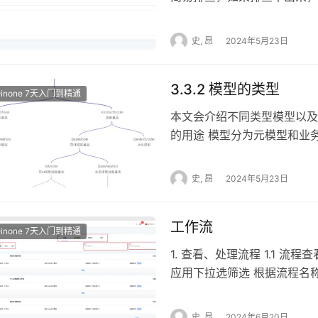
直接放在【C:\Users\你的
方售后进行进一步分析。本文
告，也可以联系oinone合
哪些辅助信息帮我们来快速定
史, 昂
2024年5月23日
新建变量为M2_HOME的项,值
/debug 路由路径访问调
M2_HOME 编辑变量为Path的
http://localhost:6
一个值%M2_HOME%\\bin 
3.3.2 模型的类型
http://localhost:6
Oinone 7天入门到精通
Jetbrains IDEA （下
后端接口的异常 排查前端页面
本文会介绍不同类型模型以及
mdji 如果IDEA安装了Lomb
分复制到调试工具的 debu
的用途 模型分为元模型和业
Settings => Plugins
的信息，可以根据这些信息排
据、规则和逻辑的数据集；元
Oinone官方客服) 图3-1-3
开(在原页面）浏览器的调试
业务模型是指用于描述业务应
载地址见书籍【附件一】） 解
史, 昂
2024年5月23日
列表中找到需要调试的请求，
模型域和函数域三个域。域的
置环境变量 MYSQL_BASE_
开该菜单，点击二级菜单中的“
性来判断，离散程度越小越聚集
%MYSQL_BASE_DIR%\b
要的信息 2.复制调试信息到
工作流
介绍的ModuleDefinit
Get-Command mysq
Oinone 7天入门到精通
求”按钮获取调试结果 我们
一、模型类型 抽象模型：往
mysqld的所在路径 初始化 在命令行中
1. 查看、处理流程 1.1 
可以据此排查问题。 场景化的
用于构建协议和基础设施（如
user=mysql 安装 mysqld -i
应用下拉选筛选 根据流程名
调试请求，我们可以看到，调
间的数据交互，本身不会存储
用户密码 alter user \’root\’@\’
登录用户未处理的流程节点 
置，此时再切换到“全部堆栈
储模型：存储模型用于定义数
mysql_native_password by 
发） 抄送：抄送给当前登录
常，查看代码后分析可得是data
史, 昂
2024年6月20日