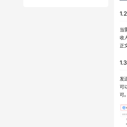
1.
当
收
正
1.
发
可
可