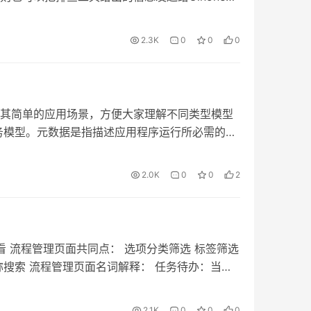
用户名.m2】下面。下载地址见oinone开源社区群公
将通过模拟异常信息，来介绍排查工具，提供了
作伙伴或服务人员 配置环境变量 在用户环境变量中
位问题。 排查工具基础介绍 通过前端页面的
2.3K
0
0
0
为Maven安装路径 图3-1-30 新建变量
试工具的页面，假设我们的前端页面访问地址为
项添加一个值%M2_HOME%\bin 图3-1-31 添加
800，那么我们的排查工具请求路径就是
验证 图3-1-32 验证Maven是否安装成功 安装
800/debug排查工具可以帮我们排查前端页面元数据异常和
载地址见书籍【附件一】） 插件安装 下载地址 密码:
元数据 将问题页面浏览器地址栏内 page 后的部
其简单的应用场景，方便大家理解不同类型模型
ok插件,请禁用Lombok插件 点击菜单项File =>
g 路由后重新发起请求，如图可以看到调试工具展示
务模型。元数据是指描述应用程序运行所必需的数
 图3-1-33 插件管理页面操作示意 下载插件包 (联系
查问题。 排查后端接口 后端接口出现问题后，打
模型是指用于描述内核元数据的一套模式集合；
5 操作指引 图3-1-36 操作指引 安装MySQL 8 （下
工具，切换到“网络”的标签页，在左侧的历史请求
用元数据的一套模式集合。 元模型分为模块域、
压下载的ZIP安装包, 复制到自定义安装目录 设
2.0K
0
0
2
右键会弹出菜单，点击菜单中的 “复制”，再次展
划分规则是根据元模型定义数据关联关系的离散
DIR 提换成MySQL安装目录路径 把
以 fetch 格式复制”，这样可以复制到调试所需
到一个域。在4.1.4【模块元数据详解】一文中
in 加入到系统环境变量中 在PowerShell中可以使用
“接口调试”标签页内的文本框内，点击“发起请
ion就是元模型。而我们在开发中涉及的就是业务模型
ld 命令验证环境变量是否配置成功，执行成功输出
可以看到页面展示了该接口的各种调试信息，我们
往是提供公共能力和字段的模型，它本身不会直接
执行 mysqld –initialize-insecure –
流程查看 流程管理页面共同点： 选项分类筛选 标签筛选
排查思路 业务代码中存在代码bug 报错后发起
表结构等）。 传输模型：用于表现层和应用层之
nstall 启动MySQL服务 mysqld -install 设置root
称搜索 流程管理页面名词解释： 任务待办：当前
试工具直接给出了异常抛出的具体代码所在位
，没有默认的数据管理器，只有数据构造器。 存
localhost\’ identified with
我发起的：当前登录用户人为触发的流程（模型触
”下，可以看到是业务类的233行导致的空指针异
据表结构和数据的增删改查（数据管理器）功
\’oinone\’; flush privileges; 安装DB GUI工具
用户的节点（审批/填写） 我已办结：由当前登录
.getName().eqauls方法在调用前未做条件判
2.1K
0
0
0