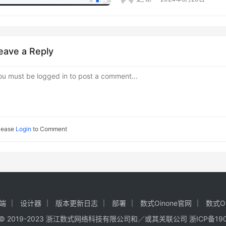
能，是直接与连接器进行交互
Datagrip、MySQLWorkb
用户完成人工/自动同意、人
断补全该判断后代码可以正常
据管理器能力的同时，扩展出
书籍【附件一】） 安装Grap
户转交的任务/被退回、被撤
码中抛出 报错后发起调试请
义种类 模型定义就是模型描
一】） 安装RocketMQ（
务 1.2 流程处理 1.2.1
栈”，可以看到具体异常信息，提
规则不同 静态模型定义：模
对应文件的默认配置 a. runser
理页面，主要展示 1. 操作区 
表是DemoItem模型的我们
eave a Reply
值、主键、继承、关联关系）
-Xmx1g b. runbroker.cm
间线及其他记录。 审批代办
具体sql语句经过分析可以得知是
化时进行模型定义计算获得最
以及-XX:G1HeapRegionSiz
签、转交、返回”，填写代办
的。 三、排查工具无法定位
ou must be logged in to post a comment...
且初始化时进行模型定义计算
RocketMQ安装目录\bin\mqna
回”，审批/填写操作区包含哪些
时候，可以通过调试页面的“
@Model.Static进行注
RocketMQ安装目录\bin\mqbro
的流程列表中主要分为进行中
息的数据发送给官方售后人员
@Model.Static(comput
命令 mqshutdown.cmd bro
催办、撤销的操作，已完成的
载全部调试数据”按钮，可以
注解。 三、安装与更新 使用@
ElasticSearch 版本 8
入流程详情页面，也是根据流
口”标签页内的“下载调试数
lease
Login
to Comment
型一旦安装，无法在对该模型
时需要JDK18及以上版本JDK
享、催办、撤销、返回按钮，已
编码进行查找并更新；如果仍
JAVA_HOME=ES安装路径\jdk 
送列表中每条抄送只可以进行
为新模型，存储模型会创建新的
ctrl+c 或者关闭cmd、Pow
返回的操作。 1.2.4 我
果模型配置了@Base注解，
一】） 解压安装包到安装目录 在
办的详情页面，可以进行分享和
更；如果字段配置了@Base
PowerShell中执行.\redi
可以进行查看操作，查看进入
可变更。 四、基础配置 模
示）： 图3-1-37 验证redis
端
设计器
版本更新日志
部署
数式Oinone官网
数式Oi
2. 流程运行记录查看 所
来表明模型的类型，同时继承
安装目录, 执行 .\redis-cli
的所属应用，流程名称，触发
 © 2019-2023
浙江数式网络科技有限公司
和／或其关联公司 浙ICP备1902
据管理器一节）。 继承Base
安装成功 图3-1-38 验证re