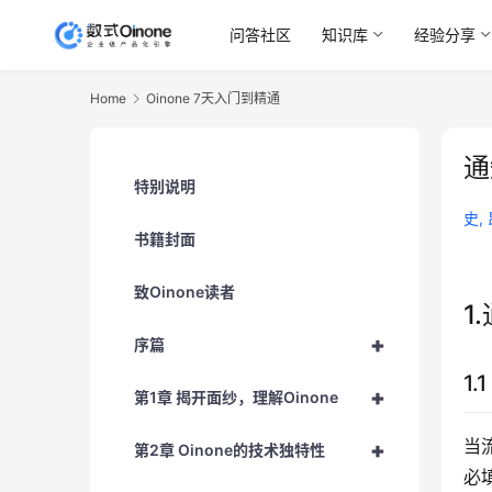
问答社区
知识库
经验分享
Home
Oinone 7天入门到精通
通
特别说明
史,
书籍封面
致Oinone读者
1
+
序篇
1.
+
第1章 揭开面纱，理解Oinone
当
+
第2章 Oinone的技术独特性
必