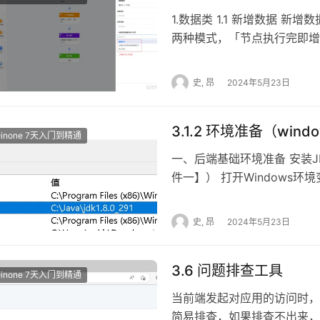
1.数据类 1.1 新增数据 
两种模式，「节点执行完即增
流程，相反「节点执行完不增
程，数据仅可用于后续流程使用
史, 昂
2024年5月23日
更新数据 更新数据节点可以为
流程需要调用触发模型之外的
3.1.2 环境准备（wind
要选择获取单条/多条数据，
Oinone 7天入门到精通
少不必要的数据。最后需要设
一、后端基础环境准备 安装JD
本次数据获取，继续执行流程
件一】） 打开Windows环境
后续节点使用，新增数据同时
=> 环境变量 配置环境变量 
程，不管之后是否还有流程节点
为JDK安装之后的路径 图3-1-
史, 昂
2024年5月23日
上面的模型数据从数据库中删除
项添加一个值%JAVA_HOME%
「流程参数」进行修改，仅有变
值%JAVA_HOME%\\bin
逻辑 可以在流程中使用模块
3.6 问题排查工具
置成功 图3-1-29 验证JAVA
Oinone 7天入门到精通
地址见书籍【附件一】） 删除Mav
当前端发起对应用的访问时，
mvn的settings，下载附件set
简易排查，如果排查不出来，则