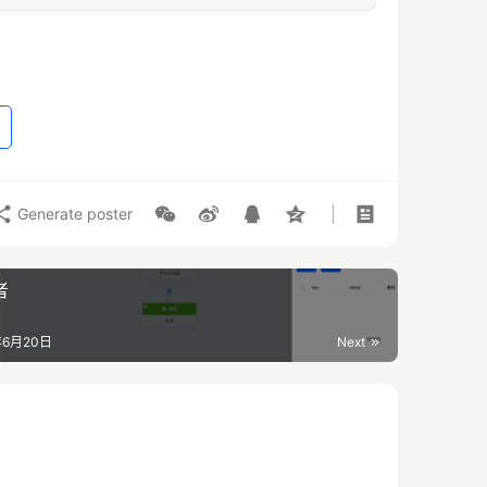
Generate poster
者
年6月20日
Next