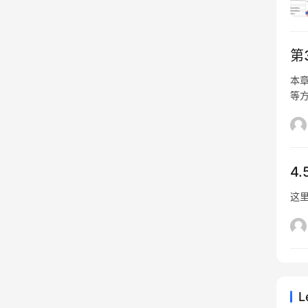
第
本章
等方
Oi
型来
Oi
4
这
L