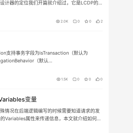
设计器的定位我们开篇就介绍过，它是LCDP的
大家看得到的，核心还是在LCDP本身。我们先
如您有想体验，可以在Oinone官网注册 模型设
2.0K
0
0
2
动，当有模型、数据字典、数据编码等设计功能，我们
型，模型设计器整体呈现区别于普通ER图，以当
点击关联模型切换主视角。这样的好处在于突出
时模型上预留了几个核心入口如：分类管理、继
on支持事务字段为isTransaction（默认为
计等。另外我们在体验上区分了专家模式和经典
ationBehavior（默认
功能会更加丰富，对专业知识的要求也会更高。
TS），事务隔离级别isolationLevel（默认使用数据
业务无关的配置如：索引设置等调优行为 逻辑设
以不会默认为函数添加事务。另外事务配置提供
1.5K
0
0
0
，要支持功能越完备，使用越复杂。我们优先从图
Spring声明式与编程式事务，支持多数据源事务
第一版逻辑设计器相对比较复杂，第二版本规划
套独立事务，不会造成死锁风险。使用多数据源
版和经典版。 界面设计器 界面设计器第一版会先
ariables变量
如果需要多数据源分布式事务，请使用
边将陆续推出前端页面、多端能力。为了支持多
布式事务管理方案
殊情况在后端逻辑编写的时候需要知道请求的发
前后端协议做了比较大的改造。目前设计器已经支
l(enableXa=true)）。分布式事务一般用于量小的跨模
Variables属性来传递信息，本文就介绍如何获
。 数据可视化 数据可视化支持从内部系统模型获
务，使用@PamirsTransactional注解在需
 类型 说明 scene String 菜单入口 表4-1-
自定义图表，目的是为企业提供更高效的数据分
非无代码场景下，与@Transactional注解功