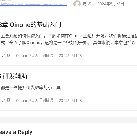
18-1 前端附带额外变量 图4-1-
析工具。 与市场同类产品相
史, 昂
2024年5月23日
能一致。 编程式事务，使用Pami
收variables信息 通过PamirsS
源、进行数据转换；可智取业
景下，与TransactionTem
PamirsRequestVariabl
表格中的字段后进行数据分析
模块安装时初始化存储事务配置数
3章 Oinone的基础入门
PetTalentAction，获取得到
提升了数据分析的效率。 流程
务的不可分割. 一致性 （con
pro.shushi.pamirs.demo.c
程提供了可自动执行的流程模
主要介绍如何快速入门，了解如何在Oinone上进行开发。我们将通过准
一致. 隔离性 （isolati
@Model.model(PetTalent.
此实现流程自动化。在Oino
式来全面了解Oinone，这将是一个很好的开始。 具体来说，本章包括以下
持久性（durability） 
PetTalentAction { ……其他代
的模型之间可以通过同一流程
none以模块为组织：了解Oinone模块的概念和如何创建和使用模块。 Oi
隔离级别指的是一个事务对数
构建应用。 Oinone以函数为内在：了解Oinone函数的概念和如何使用
史, 昂
Oinone 7天入门到精通
2024年5月23日
FunctionTypeEnum.QUERY)
个事务同时访问相同数据时，
none交互的概念和如何使用交互来设计和实现应用界面。
@Function.fun(FunctionCon
问题： 问题 描述 脏读 一
{FunctionOpenEnum.API}) p
.5 研发辅助
读，就是指事务A读到了事务
queryPage(Pagination<PetT
事务，此时切换到事务B，事务
里都是一些提升研发效率的小工具
queryWrapper){ String sce
事务A读取的肯定是数据库里
(String)PamirsSession.getRe
有提交，数据库里面的账务余
史, 昂
Oinone 7天入门到精通
2024年5月23日
System.out.println("sce
一个事务里面的操作中发现了
18-2 修改PetTalentAc
两条一模一样的select语
效果 图4-1-18-3 示例效果（
先后得到的结果不一致，这就
eave a Reply
生的一种现象，例如第一个事