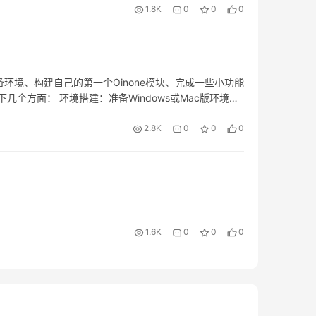
18-1 variables信息中的scene 二、后端如何接
比，我们的数据可视化产品：不需要前置维护数据
1.8K
0
0
0
rsTransactionTemplate即可。在非无代码场
ession.getRequestVariables()可以得到
务系统模型，系统自动解析选择的模型、接口、
plate功能一致。 配置式事务，使用TxConfig模型在
es对象。 三、第一个variable（举例） Step1 修改
；降低对数据分析人员研发能力要求的同时，也
据。 事务特性 原子性 （atomicity）:强调事
前端传递的Variables package
设计器 Oinone流程设计器为业务流程和审批流
sistency）:事务的执行的前后数据的完整性保持
ore.action; ……类引用
型：通过定义流转过程中的各个动作、规则，以
备环境、构建自己的第一个Oinone模块、完成一些小功能
on）:一个事务执行的过程中,不应该受到其他事务的干扰
MODEL_MODEL) @Component public class
ne流程设计器中，流程可以跨应用设计，不同应用
几个方面： 环境搭建：准备Windows或Mac版环境。
:事务一旦结束,数据就持久到数据库 事务隔离级别 事务
码 @Function.Advanced(type=
执行。
none以模型为驱动：了解Oinone模型的概念和如何使用模
据的修改与另一个并行的事务的隔离程度，当多
函数来实现应用逻辑。 Oinone以交互为外在：了解
2.8K
0
0
0
如果没有采取必要的隔离机制，就可能发生以下
stants.queryPage) @Function(openLevel =
个事务读到另一个事务未提交的更新数据，所谓脏
ublic Pagination<PetTalent>
B还没有提交的数据，比如银行取钱，事务A开启
alent> page, IWrapper<PetTalent>
B开启事务–>取走100元，此时切换回事务A，
ne =
面的原始数据，因为事务B取走了100块钱，并没
questVariables().getVariables().get("scene");
额肯定还是原始余额，这就是脏读 不可重复读 在
1.6K
0
0
0
ne: "+ scene); ……其他代码 } ……其他代码 } 图4-1-
未被操作的数据 比方说在同一个事务中先后执行
tion Step2 重启验证 点击宠物达人不同菜单入口，查看
句，期间在此次事务中没有执行过任何DDL语句，但
一） 图4-1-18-4 示例效果（二）
是不可重复读 幻读 是指当事务不是独立执行时发
务对一个表中的数据进行了修改，这种修改涉及