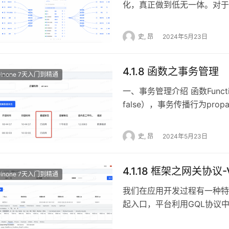
化，真正做到低无一体。对于
产品化呈现，是冰山露在外面
目睹下设计器的一些产品页面，
史, 昂
2024年5月23日
计器 Oinone以模型为驱
就可以完整地定义产品数据模
4.1.8 函数之事务管理
前模型为核心视角展开，可以
Oinone 7天入门到精通
当前设计，聚焦设计本身。同
一、事务管理介绍 函数Functi
承拓扑图、页面设计、逻辑设
false），事务传播行为propag
模式，顾名思义，专家模式的
PROPAGATION_SUPPOR
专家模式下一般会增加一些跟
库默认的事务隔离级别），所
史, 昂
2024年5月23日
计器 从图灵完备的角度上说
全局配置。 平台事务管理兼容
灵完备的角度出发，所以我们
管理。事务管理中多数据源嵌
中会类似模型设计器推出专家
4.1.18 框架之网关协议-V
或分表操作，不会导致脏读。
Oinone 7天入门到精通
支撑后端页面在线自定义，后
PamirsTransational分
我们在应用开发过程有一种特
端和2C页面的设计，我们对
（@PamirsTransationa
起入口，平台利用GQL协议中的
持完全基于V3的前后端协议
块配置管理场景 使用方式 声明式事
取。 一、前端附带额外变量 属性名
取数据内容后，根据业务需求
要事务管理的类或方法上标注。在