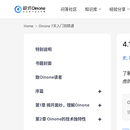
问答社区
知识库
经验分享
Home
Oinone 7天入门到精通
4
特别说明
史,
书籍封面
了
致Oinone读者
虑
+
序篇
O
+
第1章 揭开面纱，理解Oinone
访
+
第2章 Oinone的技术独特性