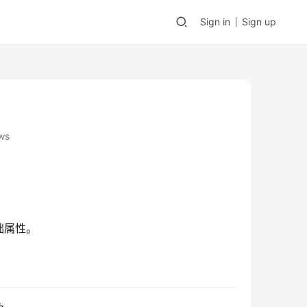
Sign in
Sign up
ws
础属性。