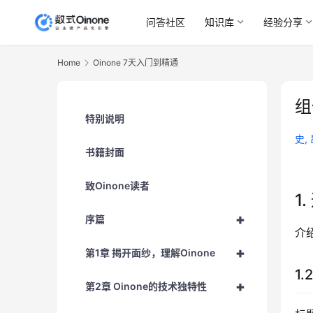
问答社区
知识库
经验分享
Home
Oinone 7天入门到精通
组
特别说明
史,
书籍封面
致Oinone读者
1
+
序篇
介
+
第1章 揭开面纱，理解Oinone
1.
+
第2章 Oinone的技术独特性